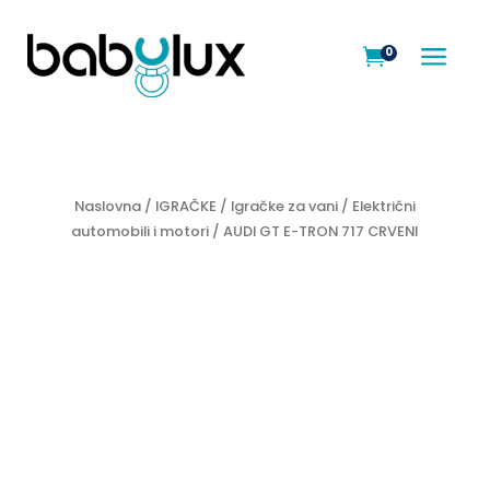
a
0

Naslovna
/
IGRAČKE
/
Igračke za vani
/
Električni
automobili i motori
/ AUDI GT E-TRON 717 CRVENI