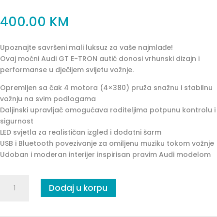
400.00
KM
Upoznajte savršeni mali luksuz za vaše najmlađe!
Ovaj moćni Audi GT E-TRON autić donosi vrhunski dizajn i
performanse u dječijem svijetu vožnje.
Opremljen sa čak 4 motora (4×380) pruža snažnu i stabilnu
vožnju na svim podlogama
Daljinski upravljač omogućava roditeljima potpunu kontrolu i
sigurnost
LED svjetla za realističan izgled i dodatni šarm
USB i Bluetooth povezivanje za omiljenu muziku tokom vožnje
Udoban i moderan interijer inspirisan pravim Audi modelom
AUDI
Dodaj u korpu
GT
E-
TRON