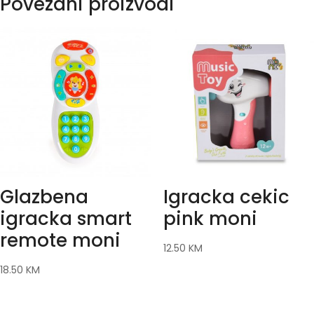
Povezani proizvodi
Glazbena
Igracka cekic
igracka smart
pink moni
remote moni
12.50
KM
18.50
KM