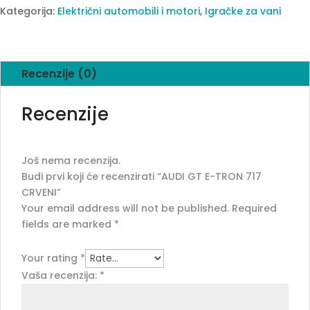
717
Kategorija:
Električni automobili i motori
,
Igračke za vani
CRVENI
quantity
Recenzije (0)
Recenzije
Još nema recenzija.
Budi prvi koji će recenzirati “AUDI GT E-TRON 717
CRVENI”
Your email address will not be published.
Required
fields are marked
*
Your rating
*
Vaša recenzija:
*