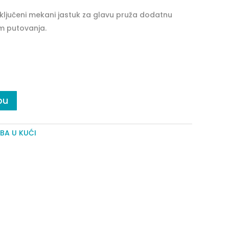
uključeni mekani jastuk za glavu pruža dodatnu
m putovanja.
pu
BA U KUĆI