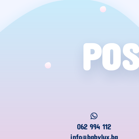
POS
062 994 112
info@babylux.ba