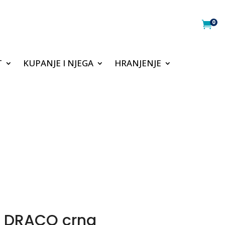
0

T
KUPANJE I NJEGA
HRANJENJE
a DRACO crna