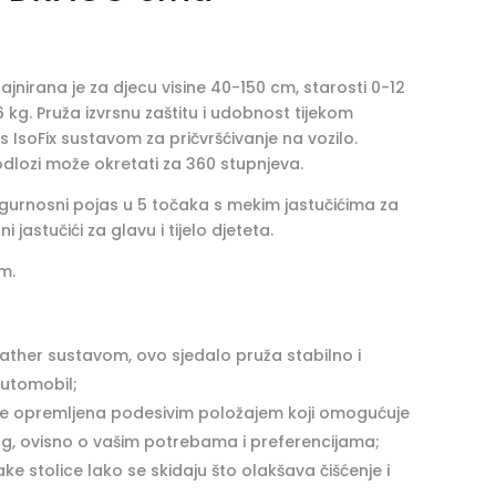
ajnirana je za djecu visine 40-150 cm, starosti 0-12
6 kg. Pruža izvrsnu zaštitu i udobnost tijekom
s IsoFix sustavom za pričvršćivanje na vozilo.
odlozi može okretati za 360 stupnjeva.
igurnosni pojas u 5 točaka s mekim jastučićima za
jastučići za glavu i tijelo djeteta.
m.
eather sustavom, ovo sjedalo pruža stabilno i
automobil;
a je opremljena podesivim položajem koji omogućuje
trag, ovisno o vašim potrebama i preferencijama;
ke stolice lako se skidaju što olakšava čišćenje i