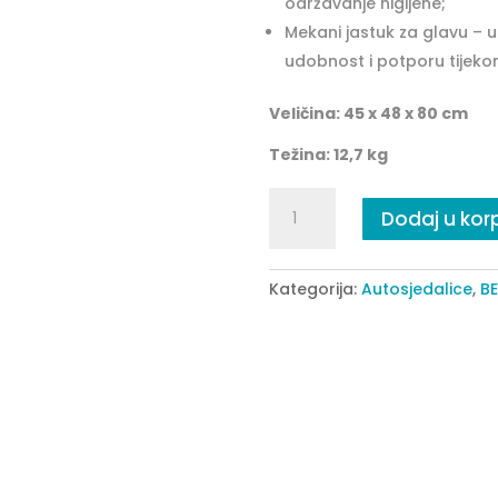
održavanje higijene;
Mekani jastuk za glavu – 
udobnost i potporu tijeko
Veličina: 45 x 48 x 80 cm
Težina: 12,7 kg
Autosjedalica
Dodaj u kor
DRACO
crna
quantity
Kategorija:
Autosjedalice
,
BE