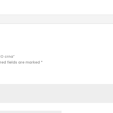
ACO crna”
red fields are marked
*