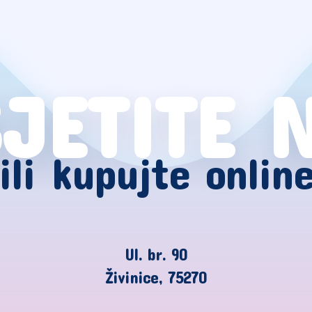
JETITE 
ili kupujte onlin
Ul. br. 90
Živinice, 75270