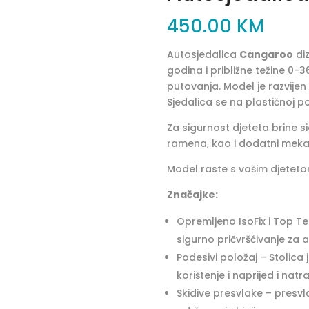
450.00
KM
Autosjedalica
Cangaroo
diz
godina i približne težine 0-3
putovanja. Model je razvijen 
Sjedalica se na plastičnoj p
Za sigurnost djeteta brine s
ramena, kao i dodatni mekani 
Model raste s vašim djeteto
Značajke:
Opremljeno IsoFix i Top T
sigurno pričvršćivanje za 
Podesivi položaj – Stolic
korištenje i naprijed i na
Skidive presvlake – presvla