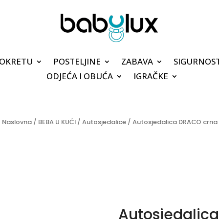
POKRETU
POSTELJINE
ZABAVA
SIGURNOS
ODJEĆA I OBUĆA
IGRAČKE
Naslovna
/
BEBA U KUĆI
/
Autosjedalice
/ Autosjedalica DRACO crna
Autosjedalic