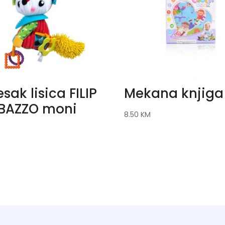
esak lisica FILIP
Mekana knjiga
 BAZZO moni
8.50
KM