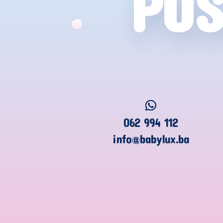
POS
062 994 112
info@babylux.ba