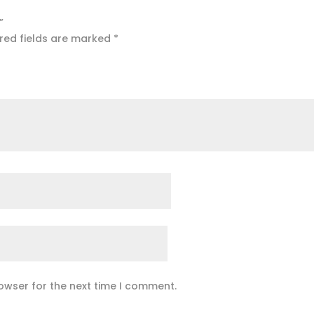
”
red fields are marked
*
owser for the next time I comment.