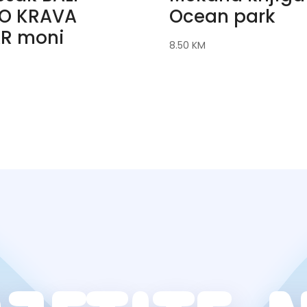
O KRAVA
Ocean park
R moni
8.50
KM