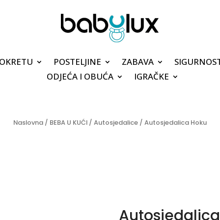
POKRETU
POSTELJINE
ZABAVA
SIGURNOS
ODJEĆA I OBUĆA
IGRAČKE
Naslovna
/
BEBA U KUĆI
/
Autosjedalice
/ Autosjedalica Hoku
Autosjedalic