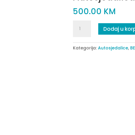
500.00
KM
Autosjedalica
Dodaj u kor
Hoku
quantity
Kategorija:
Autosjedalice
,
BE