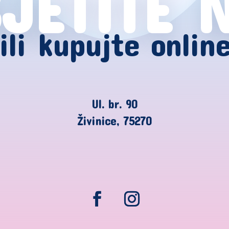
JETITE 
ili kupujte onlin
Ul. br. 90
Živinice, 75270