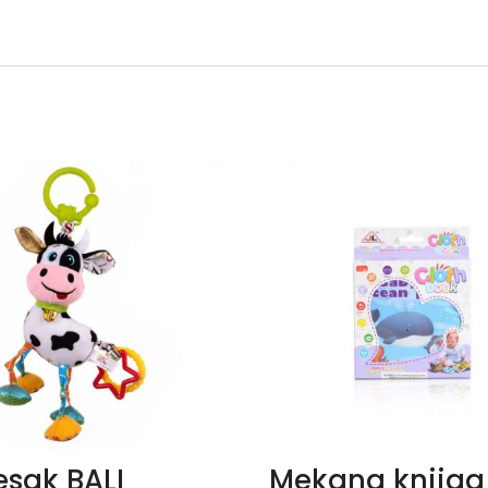
esak BALI
Mekana knjiga