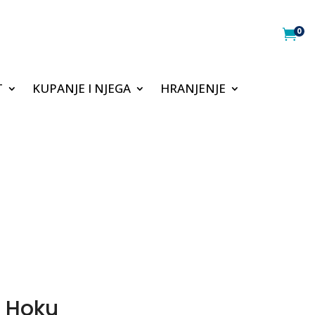
0

T
KUPANJE I NJEGA
HRANJENJE
a Hoku