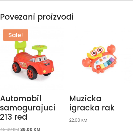
Povezani proizvodi
Sale!
Automobil
Muzicka
samogurajuci
igracka rak
213 red
22.00
KM
48.00
KM
35.00
KM