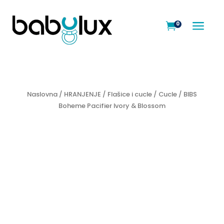
a
0

Naslovna
/
HRANJENJE
/
Flašice i cucle
/
Cucle
/ BIBS
Boheme Pacifier Ivory & Blossom