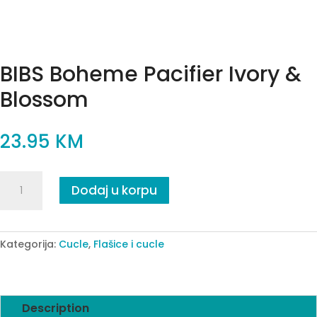
BIBS Boheme Pacifier Ivory &
Blossom
23.95
KM
BIBS
Dodaj u korpu
Boheme
Pacifier
Ivory
&
Kategorija:
Cucle
,
Flašice i cucle
Blossom
quantity
Description