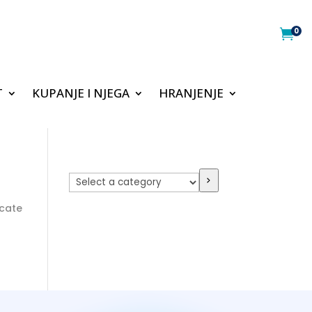
0

T
KUPANJE I NJEGA
HRANJENJE
Select
a
category
ocate