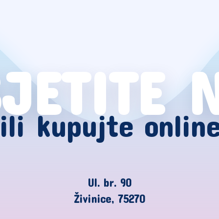
JETITE 
ili kupujte onlin
Ul. br. 90
Živinice, 75270