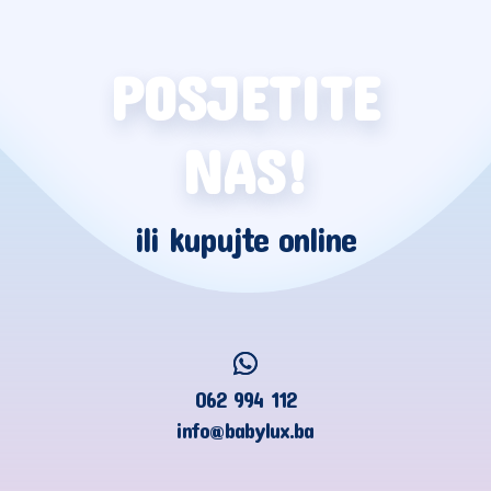
POSJETITE
NAS!
ili kupujte online
062 994 112
info@babylux.ba