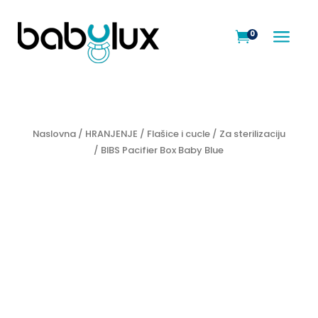
a
0

Naslovna
/
HRANJENJE
/
Flašice i cucle
/
Za sterilizaciju
/ BIBS Pacifier Box Baby Blue