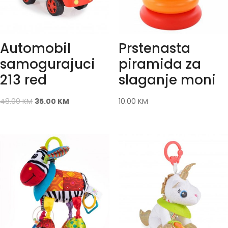
Automobil
Prstenasta
samogurajuci
piramida za
213 red
slaganje moni
48.00
KM
35.00
KM
10.00
KM