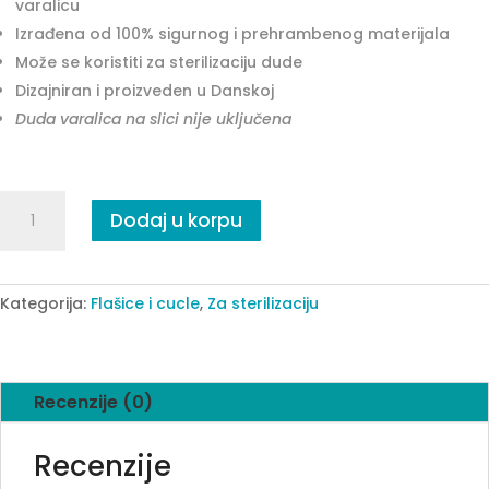
varalicu
Izrađena od 100% sigurnog i prehrambenog materijala
Može se koristiti za sterilizaciju dude
Dizajniran i proizveden u Danskoj
Duda varalica na slici
nije uključena
BIBS
Dodaj u korpu
Pacifier
Box
Baby
Blue
Kategorija:
Flašice i cucle
,
Za sterilizaciju
quantity
Recenzije (0)
Recenzije