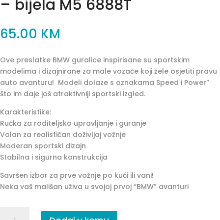
– bijela M5 6888T
65.00
KM
Ove preslatke BMW guralice inspirisane su sportskim
modelima i dizajnirane za male vozače koji žele osjetiti pravu
auto avanturu! Modeli dolaze s oznakama Speed i Power”
što im daje još atraktivniji sportski izgled.
Karakteristike:
Ručka za roditeljsko upravljanje i guranje
Volan za realističan doživljaj vožnje
Moderan sportski dizajn
Stabilna i sigurna konstrukcija
Savršen izbor za prve vožnje po kući ili vani!
Neka vaš mališan uživa u svojoj prvoj “BMW” avanturi
BMW