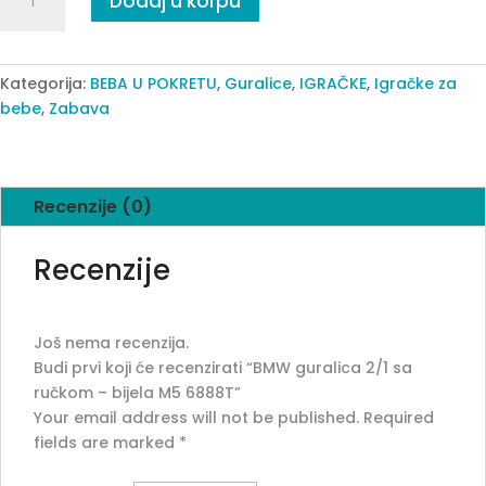
Dodaj u korpu
guralica
2/1
sa
ručkom
Kategorija:
BEBA U POKRETU
,
Guralice
,
IGRAČKE
,
Igračke za
-
bebe
,
Zabava
bijela
M5
6888T
Recenzije (0)
quantity
Recenzije
Još nema recenzija.
Budi prvi koji će recenzirati “BMW guralica 2/1 sa
ručkom – bijela M5 6888T”
Your email address will not be published.
Required
fields are marked
*