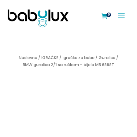
a
0

Naslovna
/
IGRAČKE
/
Igračke za bebe
/
Guralice
/
BMW guralica 2/1 sa ručkom – bijela M5 6888T