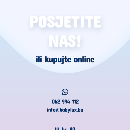
POSJETITE
NAS!
ili kupujte online
062 994 112
info@babylux.ba
Ul. br. 90