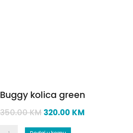
Buggy kolica green
350.00
KM
320.00
KM
Buggy