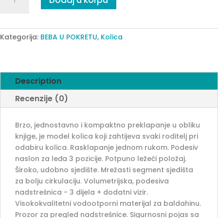
Dodaj u korpu
kolica
green
quantity
Kategorija:
BEBA U POKRETU
,
Kolica
Description
Recenzije (0)
Brzo, jednostavno i kompaktno preklapanje u obliku
knjige, je model kolica koji zahtijeva svaki roditelj pri
odabiru kolica. Rasklapanje jednom rukom. Podesiv
naslon za leđa 3 pozicije. Potpuno ležeći položaj.
Široko, udobno sjedište. Mrežasti segment sjedišta
za bolju cirkulaciju. Volumetrijska, podesiva
nadstrešnica - 3 dijela + dodatni vizir.
Visokokvalitetni vodootporni materijal za baldahinu.
Prozor za pregled nadstrešnice. Sigurnosni pojas sa