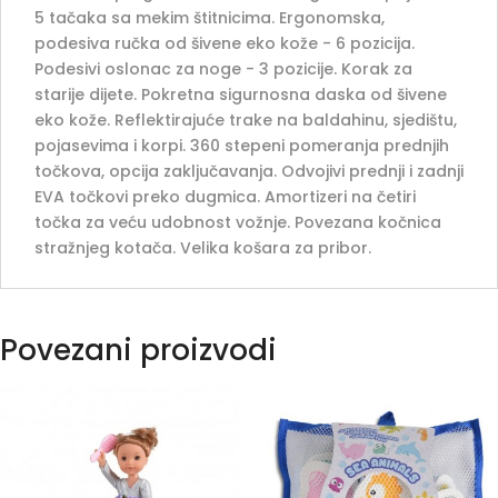
5 tačaka sa mekim štitnicima. Ergonomska,
podesiva ručka od šivene eko kože - 6 pozicija.
Podesivi oslonac za noge - 3 pozicije. Korak za
starije dijete. Pokretna sigurnosna daska od šivene
eko kože. Reflektirajuće trake na baldahinu, sjedištu,
pojasevima i korpi. 360 stepeni pomeranja prednjih
točkova, opcija zaključavanja. Odvojivi prednji i zadnji
EVA točkovi preko dugmica. Amortizeri na četiri
točka za veću udobnost vožnje. Povezana kočnica
stražnjeg kotača. Velika košara za pribor.
Povezani proizvodi