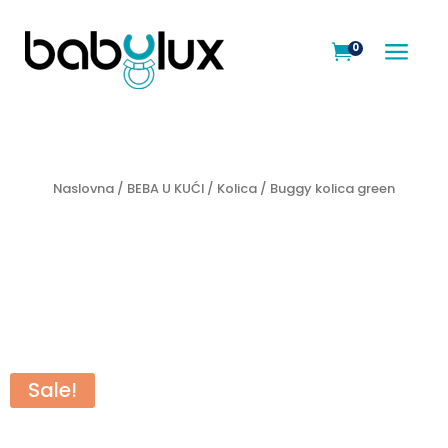
a
0

Naslovna
/
BEBA U KUĆI
/
Kolica
/ Buggy kolica green
Sale!