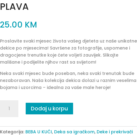
PLAVA
25.00
KM
Proslavite svaki mjesec života vašeg djeteta uz naše unikatne
dekice po mjesecima! Savršene za fotografije, uspomene i
dragocjene trenutke koje ćete voljeti zauvijek. Slikajte
mališane i podijelite njihov rast sa svijetom!
Neka svaki mjesec bude poseban, neka svaki trenutak bude
nezaboravan. Naša kolekcija dekica dolazi u raznim veselima
bojama i uzorcima – idealna za vaše male heroje!
DEKICA
Dodaj u korpu
PO
MJESECIMA-
AVION
PLAVA
Kategorija:
BEBA U KUĆI
,
Deka sa igračkom
,
Deke i prekrivači