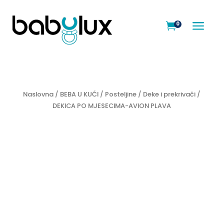
a
0

Naslovna
/
BEBA U KUĆI
/
Posteljine
/
Deke i prekrivači
/
DEKICA PO MJESECIMA-AVION PLAVA