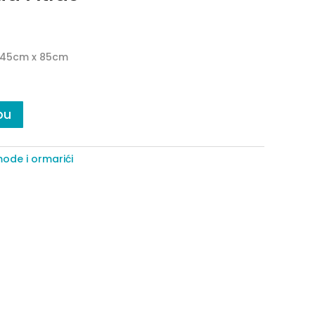
x 45cm x 85cm
pu
ode i ormarići