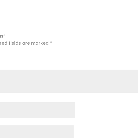
as”
red fields are marked
*