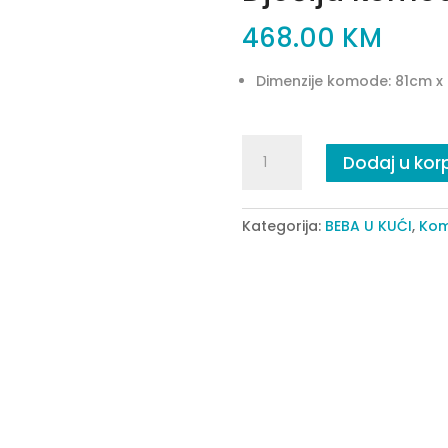
468.00
KM
Dimenzije komode: 81cm 
Dječija
Dodaj u kor
komoda
Atlas
quantity
Kategorija:
BEBA U KUĆI
,
Kom