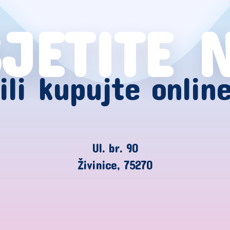
JETITE 
ili kupujte onlin
Ul. br. 90
Živinice, 75270