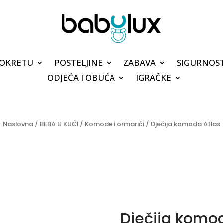
POKRETU
POSTELJINE
ZABAVA
SIGURNOS
ODJEĆA I OBUĆA
IGRAČKE
Naslovna
/
BEBA U KUĆI
/
Komode i ormarići
/ Dječija komoda Atlas
Dječija komo