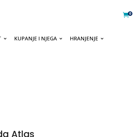
0

T
KUPANJE I NJEGA
HRANJENJE
da Atlas