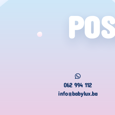
POS
062 994 112
info@babylux.ba