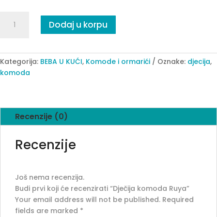
Dječija
Dodaj u korpu
komoda
Ruya
quantity
Kategorija:
BEBA U KUĆI
,
Komode i ormarići
Oznake:
djecija
,
komoda
Recenzije (0)
Recenzije
Još nema recenzija.
Budi prvi koji će recenzirati “Dječija komoda Ruya”
Your email address will not be published.
Required
fields are marked
*