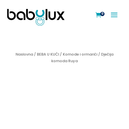
a
0

Naslovna
/
BEBA U KUĆI
/
Komode i ormarići
/ Dječija
komoda Ruya