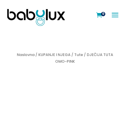
a
0

Naslovna
/
KUPANJE I NJEGA
/
Tute
/ DJEČIJA TUTA
OMO-PINK