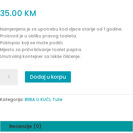
35.00
KM
Namjenjena je za upotrebu kod djece starije od 1 godine.
Proizvod je u obliku pravog toaleta.
Poklopac koji se može podići.
Mjesto za pričvršćivanje toalet papira.
Unutrašnji kontejner za lakše čišćenje.
DJEČIJA
Dodaj u korpu
TUTA
OMO-
PINK
quantity
Kategorija:
BEBA U KUĆI
,
Tute
Recenzije (0)