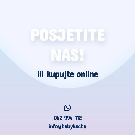
POSJETITE
NAS!
ili kupujte online
062 994 112
info@babylux.ba