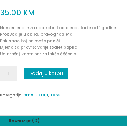
35.00
KM
Namjenjena je za upotrebu kod djece starije od 1 godine.
Proizvod je u obliku pravog toaleta.
Poklopac koji se može podići.
Mjesto za pričvršćivanje toalet papira.
Unutrašnji kontejner za lakše čišćenje.
DJEČIJA
Dodaj u korpu
TUTA
OMO-
PLAVA
quantity
Kategorija:
BEBA U KUĆI
,
Tute
Recenzije (0)