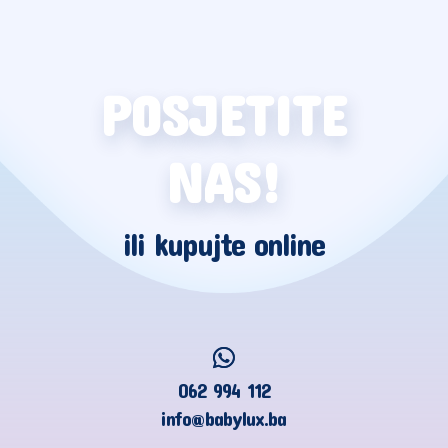
POSJETITE
NAS!
ili kupujte online
062 994 112
info@babylux.ba