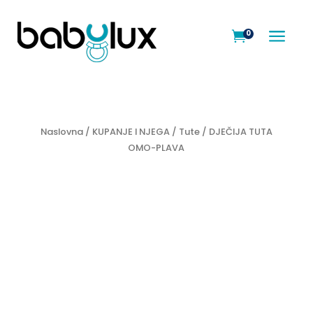
a
0

Naslovna
/
KUPANJE I NJEGA
/
Tute
/ DJEČIJA TUTA
OMO-PLAVA