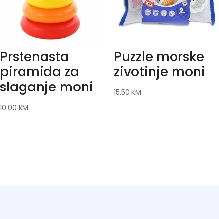
Prstenasta
Puzzle morske
piramida za
zivotinje moni
slaganje moni
15.50
KM
10.00
KM