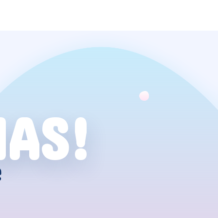
NAS!
e