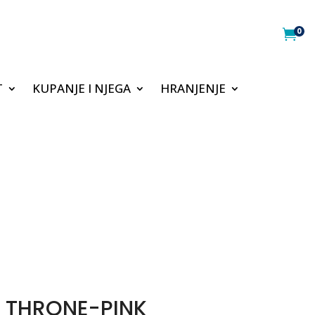
0

T
KUPANJE I NJEGA
HRANJENJE
A THRONE-PINK