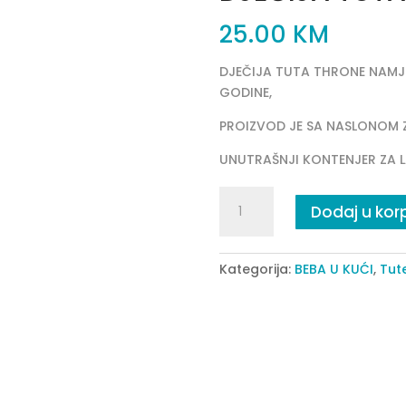
25.00
KM
DJEČIJA TUTA THRONE NAMJE
GODINE,
PROIZVOD JE SA NASLONOM 
UNUTRAŠNJI KONTENJER ZA L
DJEČIJA
Dodaj u kor
TUTA
THRONE-
PINK
Kategorija:
BEBA U KUĆI
,
Tut
quantity