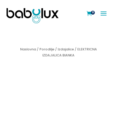
a
0

Naslovna
/
Porodilje
/
Izdajalice
/ ELEKTRICNA
IZDAJALICA BIANKA