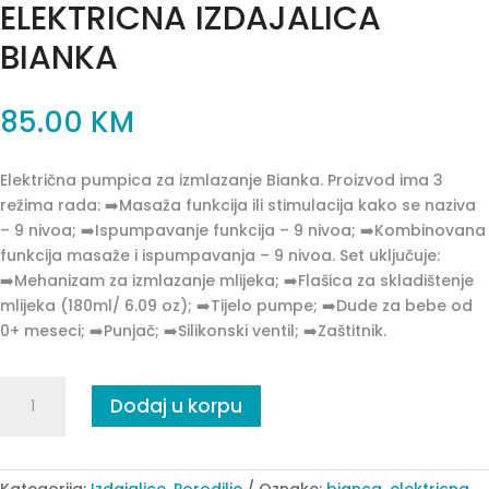
ELEKTRICNA IZDAJALICA
BIANKA
85.00
KM
Električna pumpica za izmlazanje Bianka. Proizvod ima 3
režima rada: ➡️Masaža funkcija ili stimulacija kako se naziva
– 9 nivoa; ➡️Ispumpavanje funkcija – 9 nivoa; ➡️Kombinovana
funkcija masaže i ispumpavanja – 9 nivoa. Set uključuje:
➡️Mehanizam za izmlazanje mlijeka; ➡️Flašica za skladištenje
mlijeka (180ml/ 6.09 oz); ➡️Tijelo pumpe; ➡️Dude za bebe od
0+ meseci; ➡️Punjač; ➡️Silikonski ventil; ➡️Zaštitnik.
ELEKTRICNA
Dodaj u korpu
IZDAJALICA
BIANKA
quantity
Kategorija:
Izdajalice
,
Porodilje
Oznake:
bianca
,
elektricna
,