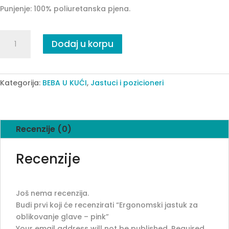
Punjenje: 100% poliuretanska pjena.
Ergonomski
Dodaj u korpu
jastuk
za
oblikovanje
glave
Kategorija:
BEBA U KUĆI
,
Jastuci i pozicioneri
-
pink
quantity
Recenzije (0)
Recenzije
Još nema recenzija.
Budi prvi koji će recenzirati “Ergonomski jastuk za
oblikovanje glave – pink”
Your email address will not be published.
Required