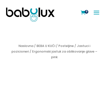
a
0

Naslovna
/
BEBA U KUĆI
/
Posteljine
/
Jastuci i
pozicioneri
/ Ergonomski jastuk za oblikovanje glave –
pink