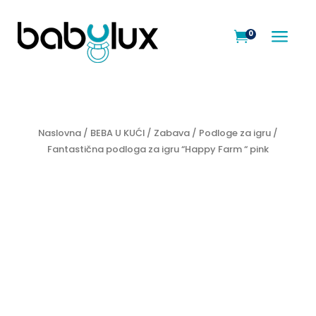
a
0

Naslovna
/
BEBA U KUĆI
/
Zabava
/
Podloge za igru
/
Fantastična podloga za igru “Happy Farm “ pink