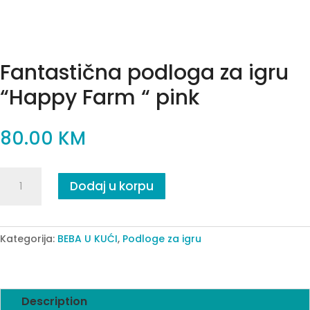
Fantastična podloga za igru
“Happy Farm “ pink
80.00
KM
Fantastična
Dodaj u korpu
podloga
za
igru
“Happy
Kategorija:
BEBA U KUĆI
,
Podloge za igru
Farm
“
pink
Description
quantity