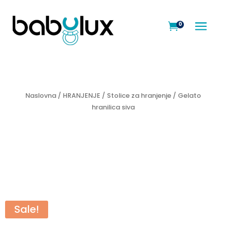
a
0

Naslovna
/
HRANJENJE
/
Stolice za hranjenje
/ Gelato
hranilica siva
Sale!