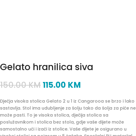
Gelato hranilica siva
150.00
KM
115.00
KM
Dječja visoka stolica Gelato 2 u 1 iz Cangarooa se brzo i lako
sastavlja. Stol ima udubljenje za šolju tako da šolja za piće ne
može pasti. To je visoka stolica, dječija stolica sa
poslužavnikom i stolica bez stola, gdje vaše dijete može
samostalno ući i izaći iz stolice. Vaše dijete je osigurano u