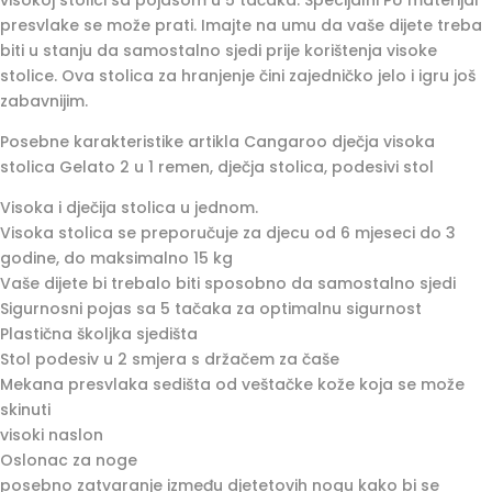
visokoj stolici sa pojasom u 5 tačaka. Specijalni PU materijal
presvlake se može prati. Imajte na umu da vaše dijete treba
biti u stanju da samostalno sjedi prije korištenja visoke
stolice. Ova stolica za hranjenje čini zajedničko jelo i igru ​​još
zabavnijim.
Posebne karakteristike artikla Cangaroo dječja visoka
stolica Gelato 2 u 1 remen, dječja stolica, podesivi stol
Visoka i dječija stolica u jednom.
Visoka stolica se preporučuje za djecu od 6 mjeseci do 3
godine, do maksimalno 15 kg
Vaše dijete bi trebalo biti sposobno da samostalno sjedi
Sigurnosni pojas sa 5 tačaka za optimalnu sigurnost
Plastična školjka sjedišta
Stol podesiv u 2 smjera s držačem za čaše
Mekana presvlaka sedišta od veštačke kože koja se može
skinuti
visoki naslon
Oslonac za noge
posebno zatvaranje između djetetovih nogu kako bi se