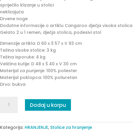
spriječilo klizanje u stolici
neklizajuća
Drvene noge
Dodatne informacije o artiklu Cangaroo dječja visoka stolica
Gelato 2 u 1 remen, dječja stolica, podesivi stol
Dimenzije artikla: D 60 x Š 57 x V 93 cm
Težina visoke stolice: 3 kg
Težina isporuke: 4 kg
Veličina kutije: D 48 x Š 40 x V 30 cm
Materijal za punjenje: 100% poliester
Materijal poklopca: 100% poliuretan
Drvo: bukva
Gelato
Dodaj u korpu
hranilica
siva
quantity
Kategorija:
HRANJENJE
,
Stolice za hranjenje