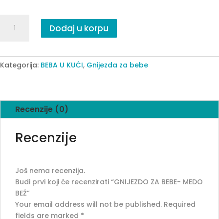
GNIJEZDO
Dodaj u korpu
ZA
BEBE-
MEDO
BEŽ
Kategorija:
BEBA U KUĆI
,
Gnijezda za bebe
quantity
Recenzije (0)
Recenzije
Još nema recenzija.
Budi prvi koji će recenzirati “GNIJEZDO ZA BEBE- MEDO
BEŽ”
Your email address will not be published.
Required
fields are marked
*