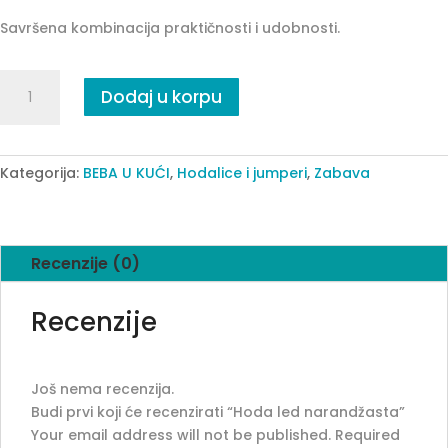
Savršena kombinacija praktičnosti i udobnosti.
Hoda
Dodaj u korpu
led
narandžasta
quantity
Kategorija:
BEBA U KUĆI
,
Hodalice i jumperi
,
Zabava
Recenzije (0)
Recenzije
Još nema recenzija.
Budi prvi koji će recenzirati “Hoda led narandžasta”
Your email address will not be published.
Required