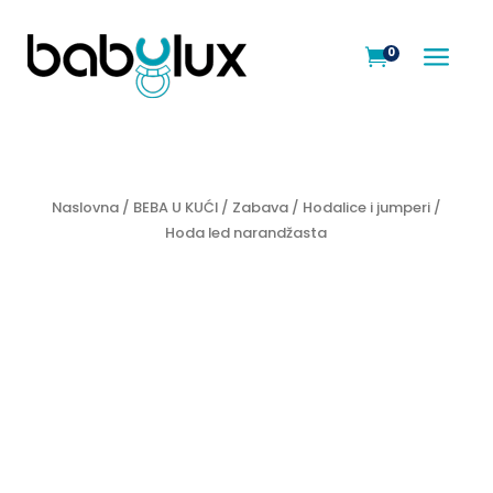
a
0

Naslovna
/
BEBA U KUĆI
/
Zabava
/
Hodalice i jumperi
/
Hoda led narandžasta