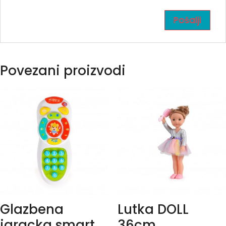
Povezani proizvodi
Glazbena
Lutka DOLL
igracka smart
36cm