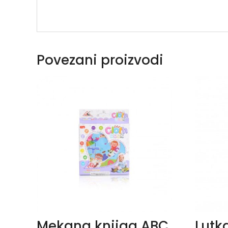
Povezani proizvodi
Mekana knjiga ABC
Lutk