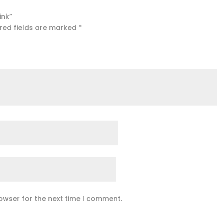
ink”
red fields are marked
*
owser for the next time I comment.