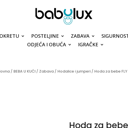
POKRETU
POSTELJINE
ZABAVA
SIGURNOS
ODJEĆA I OBUĆA
IGRAČKE
lovna
/
BEBA U KUĆI
/
Zabava
/
Hodalice i jumperi
/ Hoda za bebe FLY 
Hoda za bebe 