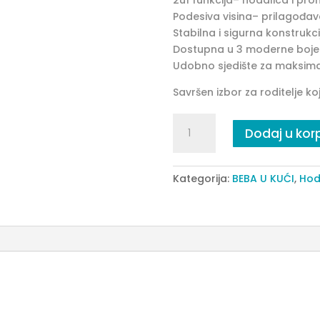
2u1 funkcija– hodalica i pr
Podesiva visina– prilagođav
Stabilna i sigurna konstrukci
Dostupna u 3 moderne boje
Udobno sjedište za maksim
Savršen izbor za roditelje koj
Hoda
Dodaj u kor
za
bebe
FLY
Kategorija:
BEBA U KUĆI
,
Hoda
pink
quantity