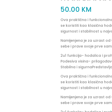
50.00
KM
Ova praktična i funkcional
se koristiti kao klasična ho
sigurnost i stabilnost u naj
Namijenjena je za uzrast od 
sebe i prave svoje prve sa
2u1 funkcija– hodalica i pr
Podesiva visina– prilagođav
Stabilna i sigurnaPredstavl
Ova praktična i funkcional
se koristiti kao klasična ho
sigurnost i stabilnost u naj
Namijenjena je za uzrast od 
sebe i prave svoje prve sa