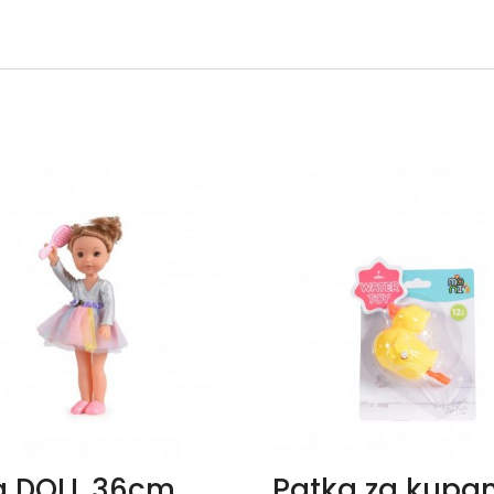
a DOLL 36cm
Patka za kupa