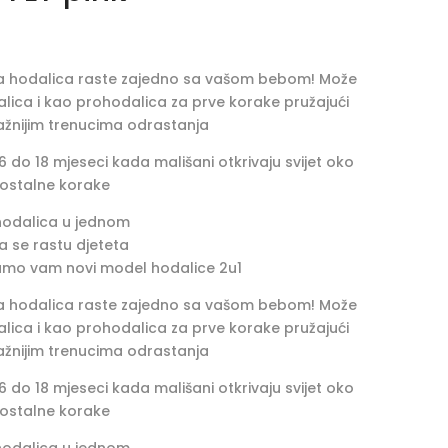
na hodalica raste zajedno sa vašom bebom! Može
dalica i kao prohodalica za prve korake pružajući
važnijim trenucima odrastanja
6 do 18 mjeseci kada mališani otkrivaju svijet oko
mostalne korake
ohodalica u jednom
a se rastu djeteta
jamo vam novi model hodalice 2u1
na hodalica raste zajedno sa vašom bebom! Može
dalica i kao prohodalica za prve korake pružajući
važnijim trenucima odrastanja
6 do 18 mjeseci kada mališani otkrivaju svijet oko
mostalne korake