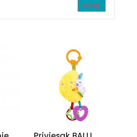
nje
Privjesak BALLI