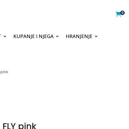
0

T
KUPANJE I NJEGA
HRANJENJE
pink
FLY pink