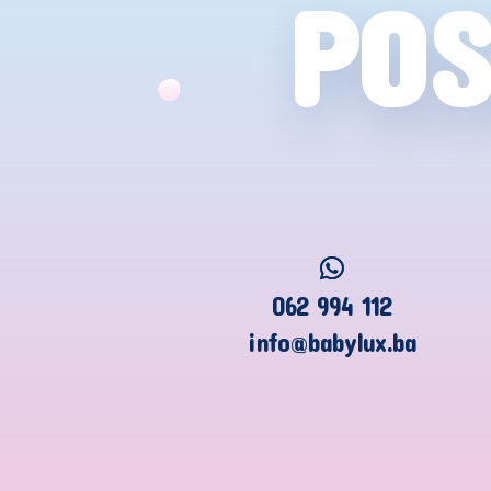
POS
062 994 112
info@babylux.ba