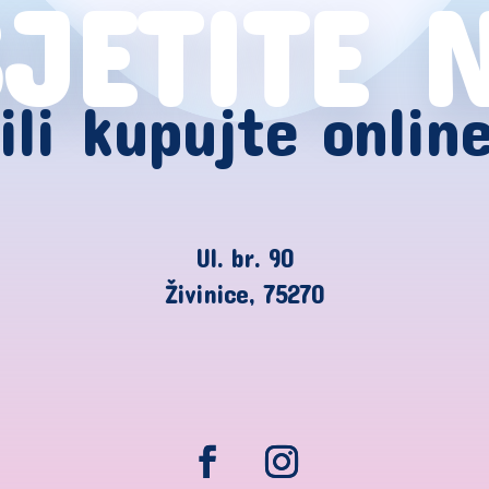
JETITE 
ili kupujte onlin
Ul. br. 90
Živinice, 75270