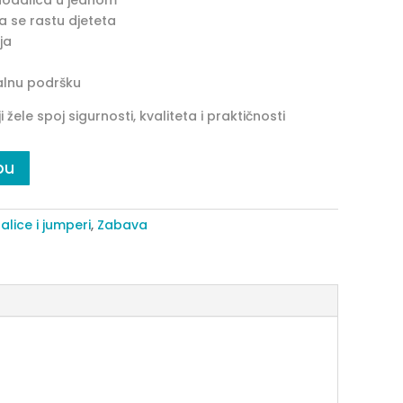
ohodalica u jednom
a se rastu djeteta
ja
alnu podršku
i žele spoj sigurnosti, kvaliteta i praktičnosti
pu
lice i jumperi
,
Zabava