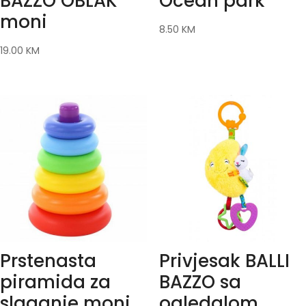
BAZZO OBLAK
Ocean park
moni
8.50
KM
19.00
KM
Prstenasta
Privjesak BALLI
piramida za
BAZZO sa
slaganje moni
ogledalom