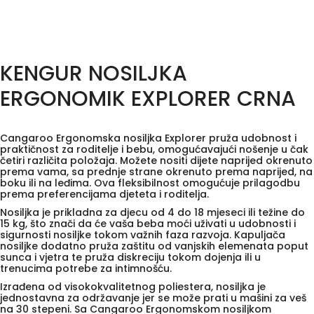
KENGUR NOSILJKA
ERGONOMIK EXPLORER CRNA
Cangaroo Ergonomska nosiljka Explorer pruža udobnost i
praktičnost za roditelje i bebu, omogućavajući nošenje u čak
četiri različita položaja. Možete nositi dijete naprijed okrenuto
prema vama, sa prednje strane okrenuto prema naprijed, na
boku ili na leđima. Ova fleksibilnost omogućuje prilagodbu
prema preferencijama djeteta i roditelja.
Nosiljka je prikladna za djecu od 4 do 18 mjeseci ili težine do
15 kg, što znači da će vaša beba moći uživati u udobnosti i
sigurnosti nosiljke tokom važnih faza razvoja. Kapuljača
nosiljke dodatno pruža zaštitu od vanjskih elemenata poput
sunca i vjetra te pruža diskreciju tokom dojenja ili u
trenucima potrebe za intimnošću.
Izrađena od visokokvalitetnog poliestera, nosiljka je
jednostavna za održavanje jer se može prati u mašini za veš
na 30 stepeni. Sa Cangaroo Ergonomskom nosiljkom