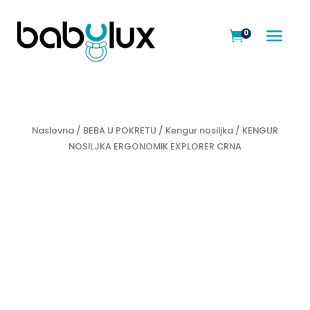
a
0

Naslovna
/
BEBA U POKRETU
/
Kengur nosiljka
/ KENGUR
NOSILJKA ERGONOMIK EXPLORER CRNA