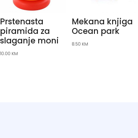
Prstenasta
Mekana knjiga
piramida za
Ocean park
slaganje moni
8.50
KM
10.00
KM