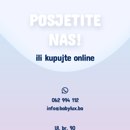
POSJETITE
NAS!
ili kupujte online
062 994 112
info@babylux.ba
Ul. br. 90