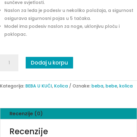
sunčeve svjetlosti.
Naslon za leđa je podesiv u nekoliko položaja, a sigurnost
osigurava sigurnosni pojas u 5 tačaka.
Model ima podesiv naslon za noge, uklonjivu ploču i
poklopac.
Kolica
Dodaj u korpu
Easy
Fold
grey
quantity
Kategorija:
BEBA U KUĆI
,
Kolica
Oznake:
beba
,
bebe
,
kolica
Recenzije (0)
Recenzije