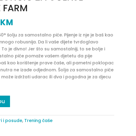
E FARM
KM
0° šolju za samostalno piće. Pijenje iz nje je baš kao
 mnogo robusnija. Da li vaše dijete tvrdoglavo
o je divno! Jer što su samostalniji, to se bolje i
mostalno piće pomaže vašem djetetu da pije
e baš kao korištenje prave čaše, ali pametni poklopac
unutra ne izađe odjednom. Šolja za samostalno piće
može izdržati udarac ili dva i pogodna je za djecu
pu
ri i posude
,
Trening čaše