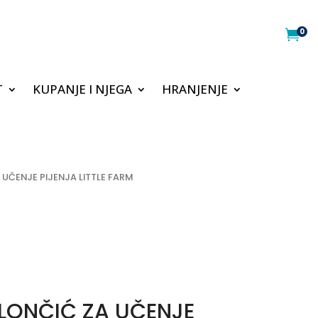
0

T
KUPANJE I NJEGA
HRANJENJE
 UČENJE PIJENJA LITTLE FARM
 LONČIĆ ZA UČENJE