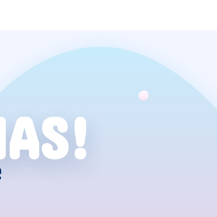
NAS!
e