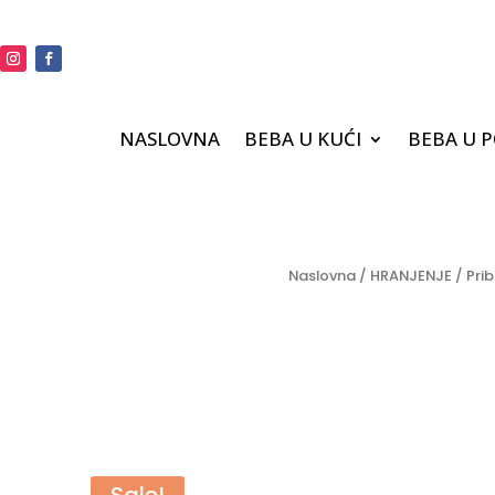
NASLOVNA
BEBA U KUĆI
BEBA U 
Naslovna
/
HRANJENJE
/
Prib