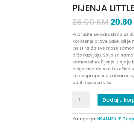
PIJENJA LITTL
26.00
KM
20.80
Pridružite se odraslima uz 36
korištenje prave čaše, ali je
insistira da sve može samo? T
brže razvijaju. Šolja za sa
samostalno. Pijenje iz nje j
osigurava da sva tekućina 
ima nepropusno zatvaranje, 
od 9 mjeseci i više.
LITTLE
Dodaj u kor
DUTCH
LONČIĆ
ZA
Kategorija:
HRANJENJE
,
Tanji
UČENJE
PIJENJA