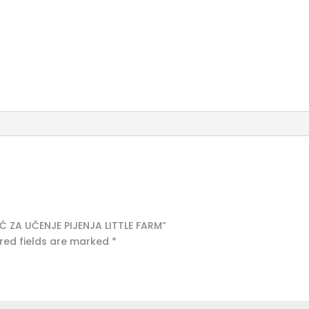
LITTLE
FARM
quantity
ČIĆ ZA UČENJE PIJENJA LITTLE FARM”
red fields are marked
*