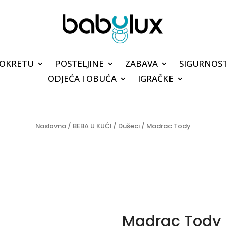
POKRETU
POSTELJINE
ZABAVA
SIGURNOS
ODJEĆA I OBUĆA
IGRAČKE
Naslovna
/
BEBA U KUĆI
/
Dušeci
/ Madrac Tody
Madrac Tody