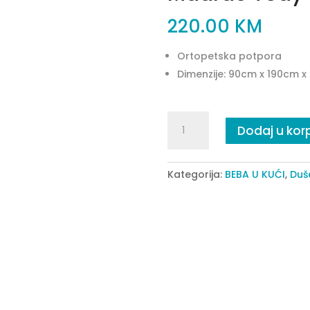
220.00
KM
Ortopetska potpora
Dimenzije: 90cm x 190cm 
Madrac
Dodaj u kor
Tody
quantity
Kategorija:
BEBA U KUĆI
,
Duš