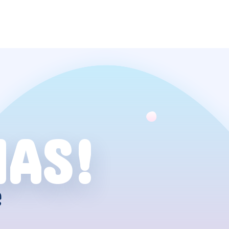
NAS!
e