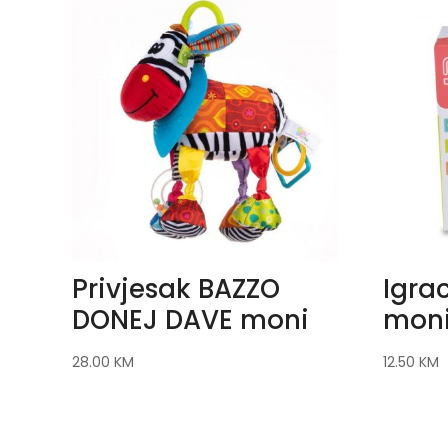
Privjesak BAZZO
Igra
DONEJ DAVE moni
mon
28.00
KM
12.50
KM