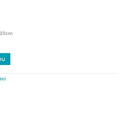
x 20cm
pu
eci