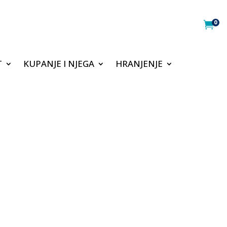
0

T
KUPANJE I NJEGA
HRANJENJE