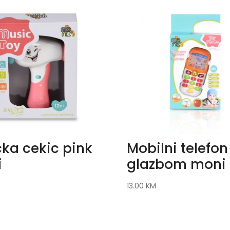
cka cekic pink
Mobilni telefon
i
glazbom moni
13.00
KM