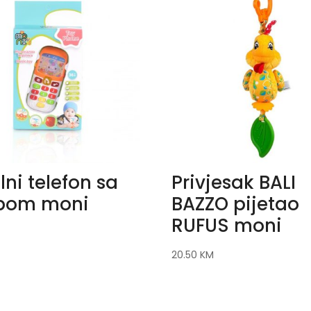
lni telefon sa
Privjesak BALI
bom moni
BAZZO pijetao
RUFUS moni
20.50
KM