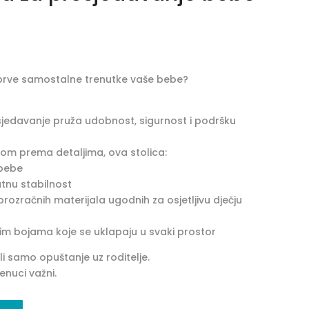
 prve samostalne trenutke vaše bebe?
jedavanje pruža udobnost, sigurnost i podršku
žnjom prema detaljima, ova stolica:
 bebe
tnu stabilnost
rozračnih materijala ugodnih za osjetljivu dječju
im bojama koje se uklapaju u svaki prostor
ili samo opuštanje uz roditelje.
enuci važni.