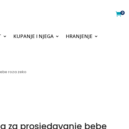
0

T
KUPANJE I NJEGA
HRANJENJE
bebe roza zeko
ca za prosjedavanje bebe