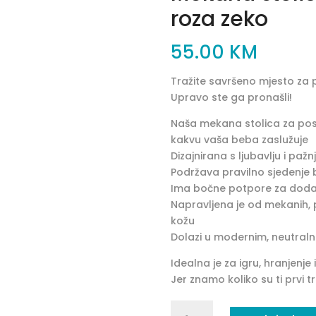
roza zeko
55.00
KM
Tražite savršeno mjesto za
Upravo ste ga pronašli!
Naša mekana stolica za pos
kakvu vaša beba zaslužuje
Dizajnirana s ljubavlju i pa
Podržava pravilno sjedenje
Ima bočne potpore za doda
Napravljena je od mekanih, p
kožu
Dolazi u modernim, neutraln
Idealna je za igru, hranjenje 
Jer znamo koliko su ti prvi tr
Mekana