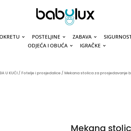
POKRETU
POSTELJINE
ZABAVA
SIGURNOS
ODJEĆA I OBUĆA
IGRAČKE
BA U KUĆI
/
Fotelje i prosjedalice
/ Mekana stolica za prosjedavanje 
Mekana stoli