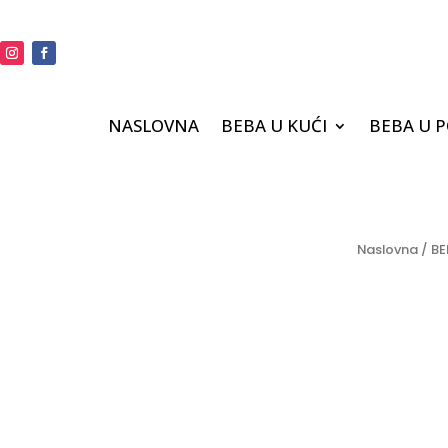
NASLOVNA
BEBA U KUĆI
BEBA U 
Naslovna
/
BE