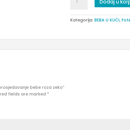
Dodaj u kor
stolica
za
prosjedavanje
Kategorija:
BEBA U KUĆI
,
Fote
bebe
roza
zeko
quantity
a prosjedavanje bebe roza zeko”
red fields are marked
*