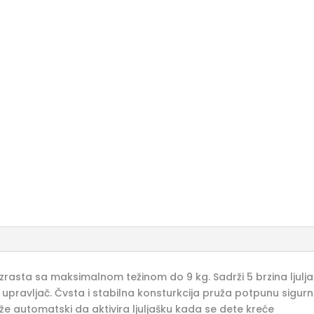
uzrasta sa maksimalnom težinom do 9 kg. Sadrži 5 brzina ljuljan
ki upravljač. Čvsta i stabilna konsturkcija pruža potpunu sigur
e automatski da aktivira ljuljašku kada se dete kreće