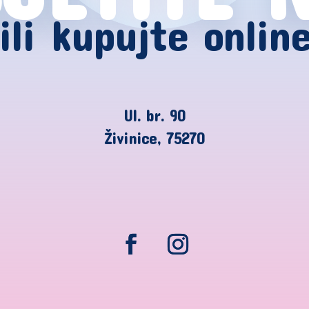
ili kupujte onlin
Ul. br. 90
Živinice, 75270