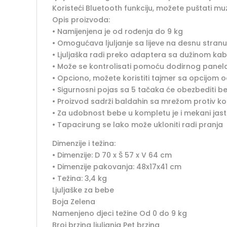
Koristeći Bluetooth funkciju, možete puštati mu
Opis proizvoda:
• Namijenjena je od rođenja do 9 kg
• Omogućava ljuljanje sa lijeve na desnu stranu
• Ljuljaška radi preko adaptera sa dužinom ka
• Može se kontrolisati pomoću dodirnog panel
• Opciono, možete koristiti tajmer sa opcijom od
• Sigurnosni pojas sa 5 tačaka će obezbediti 
• Proizvod sadrži baldahin sa mrežom protiv ko
• Za udobnost bebe u kompletu je i mekani jas
• Tapacirung se lako može ukloniti radi pranja
Dimenzije i težina:
• Dimenzije: D 70 x Š 57 x V 64 cm
• Dimenzije pakovanja: 48x17x41 cm
• Težina: 3,4 kg
Ljuljaške za bebe
Boja Zelena
Namenjeno djeci težine Od 0 do 9 kg
Broj brzina ljuljanja Pet brzina