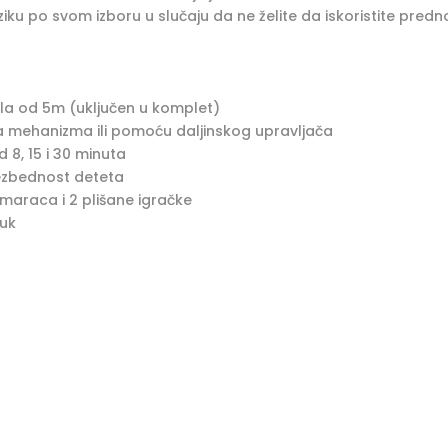
ziku po svom izboru u slučaju da ne želite da iskoristite predn
bla od 5m (uključen u komplet)
a mehanizma ili pomoću daljinskog upravljača
 8, 15 i 30 minuta
bezbednost deteta
maraca i 2 plišane igračke
tuk