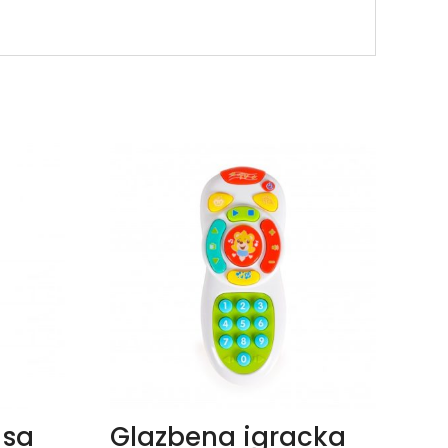
 sa
Glazbena igracka