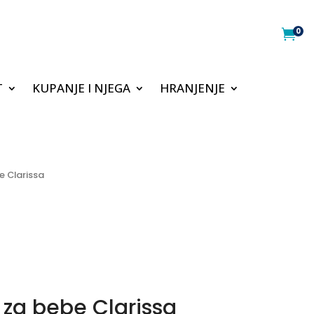
0

T
KUPANJE I NJEGA
HRANJENJE
e Clarissa
a za bebe Clarissa