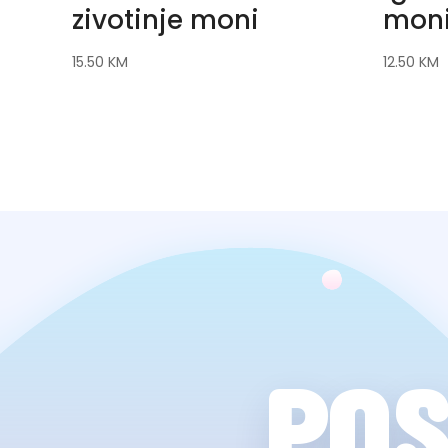
zivotinje moni
mon
15.50
KM
12.50
KM
POS