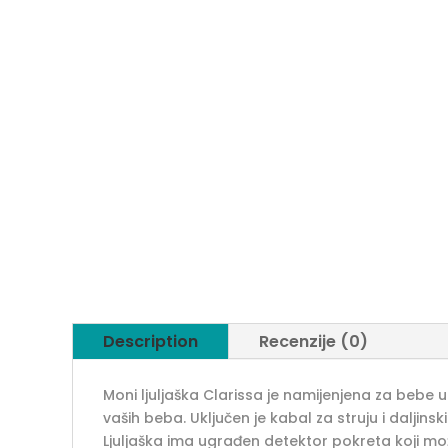
Description
Recenzije (0)
Moni ljuljaška Clarissa je namijenjena za bebe 
vaših beba. Uključen je kabal za struju i daljins
Ljuljaška ima ugrađen detektor pokreta koji mož