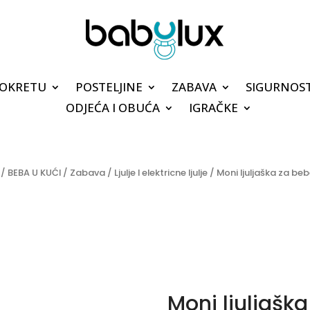
POKRETU
POSTELJINE
ZABAVA
SIGURNOS
ODJEĆA I OBUĆA
IGRAČKE
/
BEBA U KUĆI
/
Zabava
/
Ljulje I elektricne ljulje
/ Moni ljuljaška za beb
Moni ljuljašk