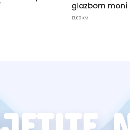
i
glazbom moni
13.00
KM
JETITE 