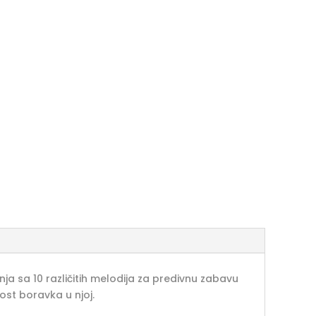
ja sa 10 različitih melodija za predivnu zabavu
nost boravka u njoj.