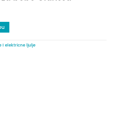
pu
je I elektricne ljulje