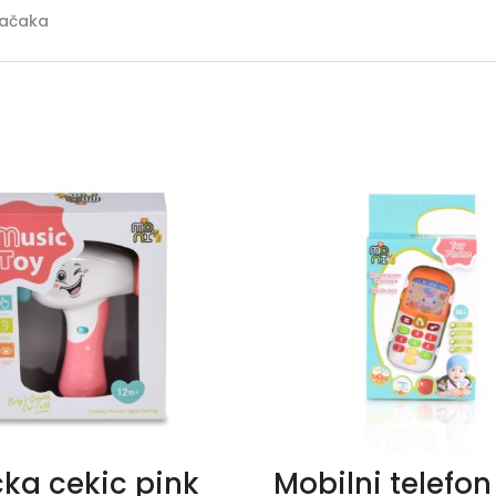
tačaka
cka cekic pink
Mobilni telefon