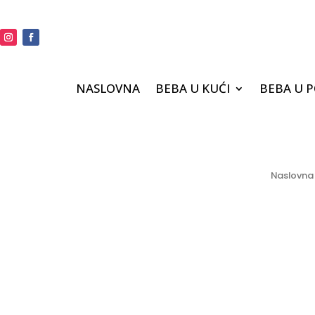
NASLOVNA
BEBA U KUĆI
BEBA U 
Naslovna