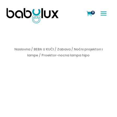
a
0

Naslovna
/
BEBA U KUĆI
/
Zabava
/
Noćni projektori i
lampe
/ Proektor-nocna lampa hipo