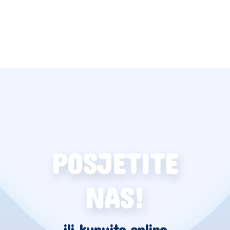
POSJETITE
NAS!
ili kupujte online