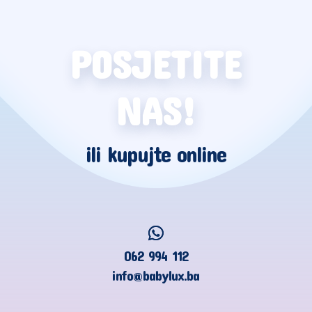
POSJETITE
NAS!
ili kupujte online
062 994 112
info@babylux.ba