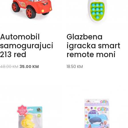
Automobil
Glazbena
samogurajuci
igracka smart
213 red
remote moni
48.00
KM
35.00
KM
18.50
KM