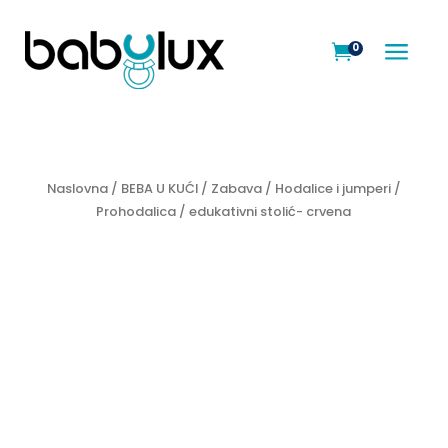
a
0

Naslovna
/
BEBA U KUĆI
/
Zabava
/
Hodalice i jumperi
/
Prohodalica / edukativni stolić- crvena