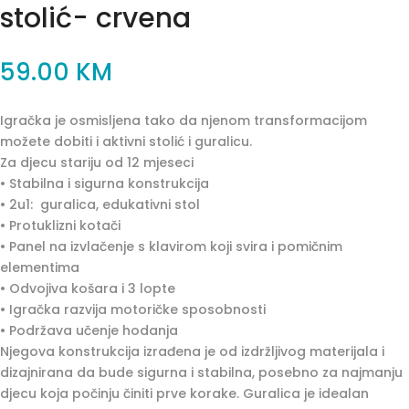
stolić- crvena
59.00
KM
Igračka je osmisljena tako da njenom transformacijom
možete dobiti i aktivni stolić i guralicu.
Za djecu stariju od 12 mjeseci
• Stabilna i sigurna konstrukcija
• 2u1: guralica, edukativni stol
• Protuklizni kotači
• Panel na izvlačenje s klavirom koji svira i pomičnim
elementima
• Odvojiva košara i 3 lopte
• Igračka razvija motoričke sposobnosti
• Podržava učenje hodanja
Njegova konstrukcija izrađena je od izdržljivog materijala i
dizajnirana da bude sigurna i stabilna, posebno za najmanju
djecu koja počinju činiti prve korake. Guralica je idealan