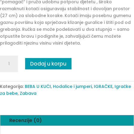
“pomagač” i pruža udobnu potporu djetetu , široko
razmaknuti kotači osiguravaju stabilnost i dovoljan prostor
(27 cm) za slobodne korake. Kotači imaju posebnu gumenu
gaznu površinu koja sprječava klizanje guralice i štiti pod od
grebanja. Ručka se može podešavati u dva stupnja – samo
otpustite bravu i podignite je, zahvaljujući čemu možete
prilagoditi njezinu visinu visini djeteta.
Prohodalica
Dodaj u korpu
/
edukativni
stolić-
crvena
Kategorija:
BEBA U KUĆI
,
Hodalice i jumperi
,
IGRAČKE
,
Igračke
quantity
za bebe
,
Zabava
Recenzije (0)