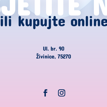
JETITE 
ili kupujte onlin
Ul. br. 90
Živinice, 75270