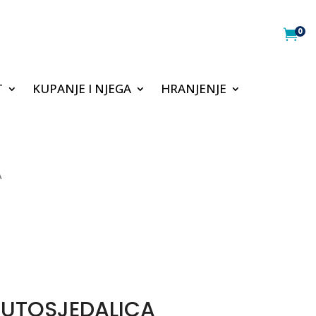
0

T
KUPANJE I NJEGA
HRANJENJE
A
UTOSJEDALICA