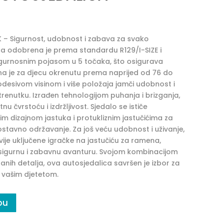
 – Sigurnost, udobnost i zabava za svako
ca odobrena je prema standardu R129/I-SIZE i
gurnosnim pojasom u 5 točaka, što osigurava
irana je za djecu okrenutu prema naprijed od 76 do
odesivom visinom i više položaja jamči udobnost i
renutku. Izrađen tehnologijom puhanja i brizganja,
 čvrstoću i izdržljivost. Sjedalo se ističe
 dizajnom jastuka i protukliznim jastučićima za
tavno održavanje. Za još veću udobnost i uživanje,
vije uključene igračke na jastučiću za ramena,
 sigurnu i zabavnu avanturu. Svojom kombinacijom
ranih detalja, ova autosjedalica savršen je izbor za
s vašim djetetom.
pu