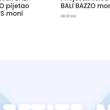
O pijetao
BALI BAZZO mo
S moni
28.00
KM