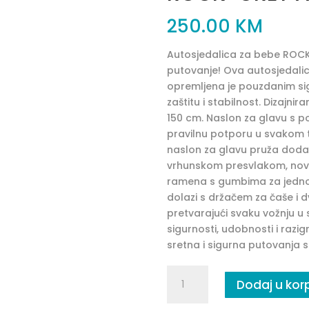
250.00
KM
Autosjedalica za bebe ROCK
putovanje! Ova autosjedali
opremljena je pouzdanim si
zaštitu i stabilnost. Dizajn
150 cm. Naslon za glavu s p
pravilnu potporu u svakom t
naslon za glavu pruža dodatnu
vrhunskom presvlakom, novim
ramena s gumbima za jednos
dolazi s držačem za čaše i d
pretvarajući svaku vožnju u
sigurnosti, udobnosti i razig
sretna i sigurna putovanja 
ROCK-
Dodaj u kor
GREY
AUTOSJEDALICA