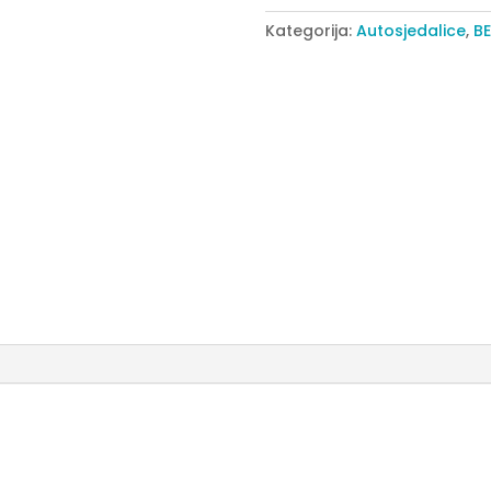
quantity
Kategorija:
Autosjedalice
,
BE