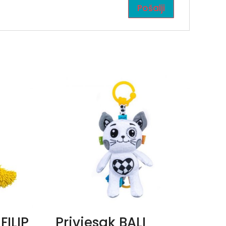
FILIP
Privjesak BALI