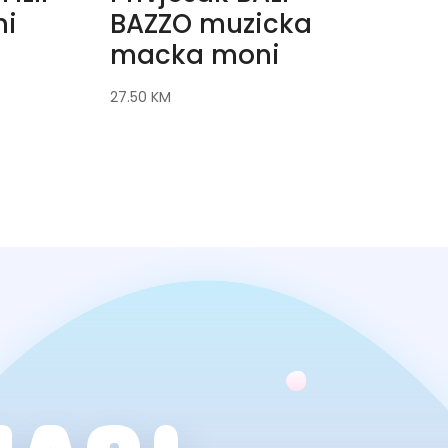
ni
BAZZO muzicka
macka moni
27.50
KM