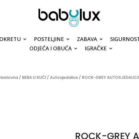
POKRETU
POSTELJINE
ZABAVA
SIGURNOS
ODJEĆA I OBUĆA
IGRAČKE
Naslovna
/
BEBA U KUĆI
/
Autosjedalice
/ ROCK-GREY AUTOSJEDALIC
ROCK-GREY A