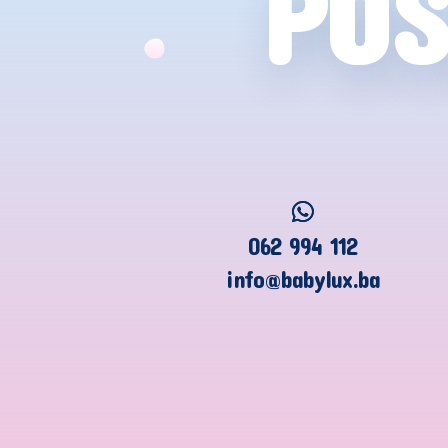
POS
062 994 112
info@babylux.ba