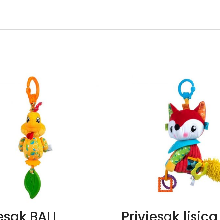
esak BALI
Privjesak lisica 