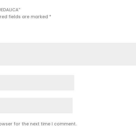
JEDALICA”
red fields are marked
*
owser for the next time I comment.