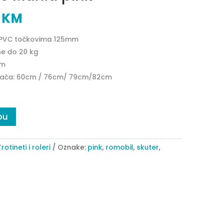
0
KM
sa PVC točkovima 125mm
ne do 20 kg
cm
ljača: 60cm / 76cm/ 79cm/82cm
pu
Trotineti i roleri
Oznake:
pink
,
romobil
,
skuter
,