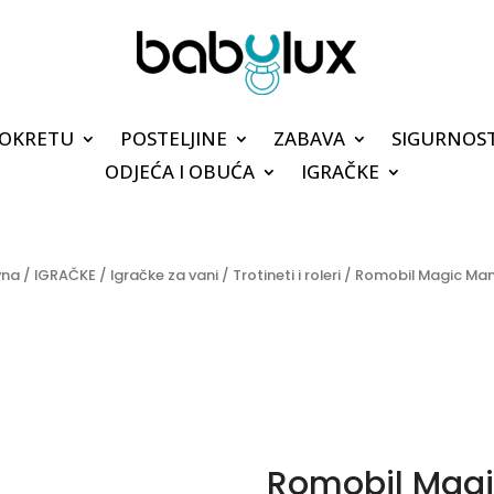
POKRETU
POSTELJINE
ZABAVA
SIGURNOS
ODJEĆA I OBUĆA
IGRAČKE
vna
/
IGRAČKE
/
Igračke za vani
/
Trotineti i roleri
/ Romobil Magic Man
Romobil Magi