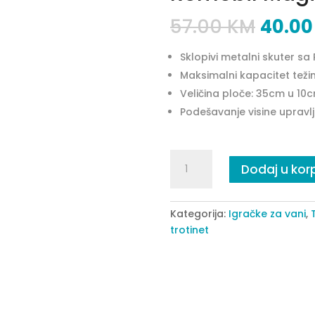
57.00
KM
40.0
Sklopivi metalni skuter 
Maksimalni kapacitet teži
Veličina ploče: 35cm u 10
Podešavanje visine uprav
Romobil
Dodaj u kor
Magic
Mania
pink
Kategorija:
Igračke za vani
,
quantity
trotinet