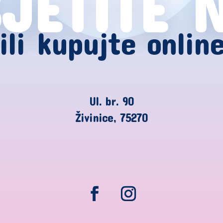
JETITE 
ili kupujte onlin
Ul. br. 90
Živinice, 75270