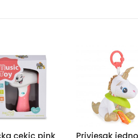
cka cekic pink
Privjesak jedn