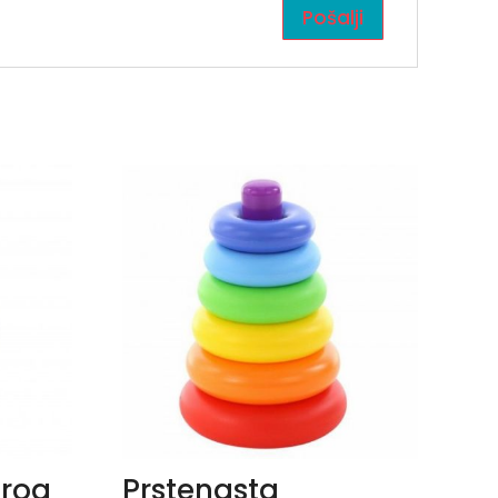
orog
Prstenasta