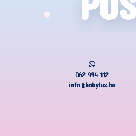
POS
062 994 112
info@babylux.ba