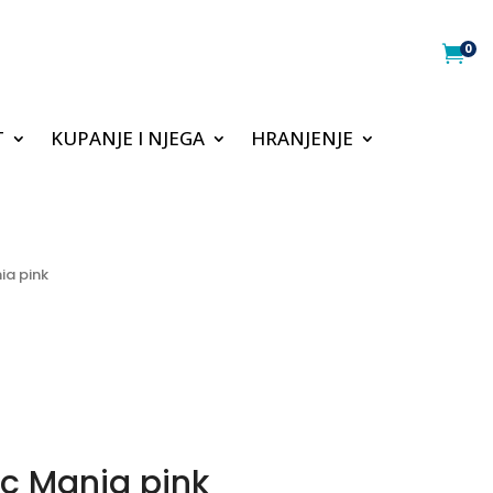
0

T
KUPANJE I NJEGA
HRANJENJE
ia pink
c Mania pink