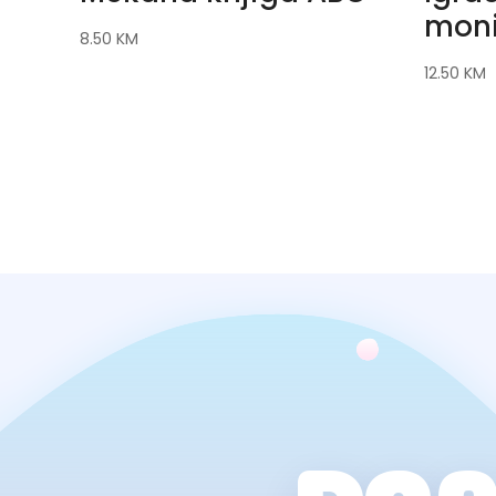
mon
8.50
KM
12.50
KM