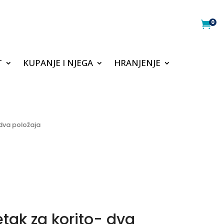
0

T
KUPANJE I NJEGA
HRANJENJE
 dva položaja
tak za korito- dva