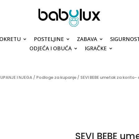
POKRETU
POSTELJINE
ZABAVA
SIGURNOS
ODJEĆA I OBUĆA
IGRAČKE
KUPANJE I NJEGA
/
Podloge za kupanje
/ SEVI BEBE umetak za korito-
SEVI BEBE ume