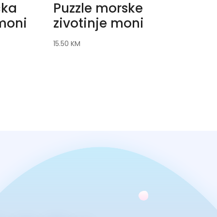
cka
Puzzle morske
moni
zivotinje moni
15.50
KM