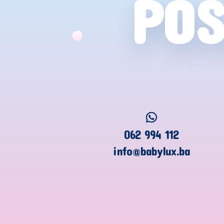
POS
062 994 112
info@babylux.ba