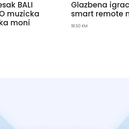
esak BALI
Glazbena igra
O muzicka
smart remote 
ka moni
18.50
KM