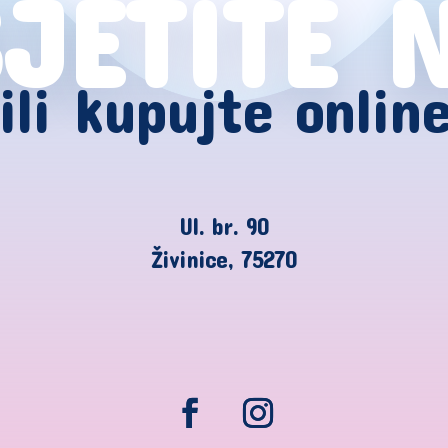
JETITE 
ili kupujte onlin
Ul. br. 90
Živinice, 75270