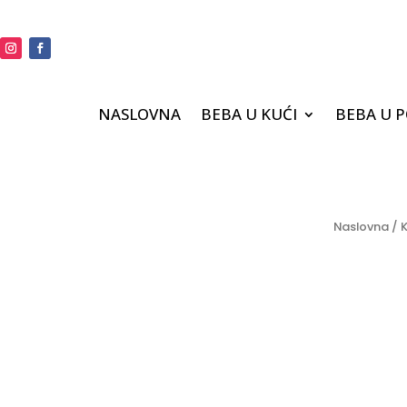
NASLOVNA
BEBA U KUĆI
BEBA U 
Naslovna
/