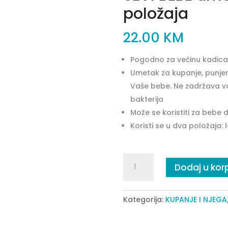
položaja
22.00
KM
Pogodno za većinu kadica
Umetak za kupanje, punjen 
Vaše bebe. Ne zadržava vod
bakterija
Može se koristiti za bebe
Koristi se u dva položaja: l
SEVI
Dodaj u kor
BEBE
umetak
za
Kategorija:
KUPANJE I NJEGA
korito-
dva