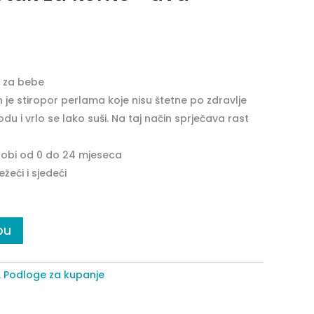
 za bebe
je stiropor perlama koje nisu štetne po zdravlje
u i vrlo se lako suši. Na taj način sprječava rast
 dobi od 0 do 24 mjeseca
ežeći i sjedeći
pu
,
Podloge za kupanje