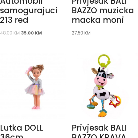
Automobil
Privjesak BALI
samogurajuci
BAZZO muzicka
213 red
macka moni
48.00
KM
35.00
KM
27.50
KM
Lutka DOLL
Privjesak BALI
36cm
BAZZO KRAVA