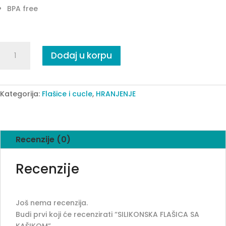
BPA free
SILIKONSKA
Dodaj u korpu
FLAŠICA
SA
KAŠIKOM
quantity
Kategorija:
Flašice i cucle
,
HRANJENJE
Recenzije (0)
Recenzije
Još nema recenzija.
Budi prvi koji će recenzirati “SILIKONSKA FLAŠICA SA
KAŠIKOM”