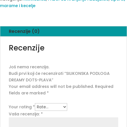
quantity
marame i kecelje
Recenzije (0)
Recenzije
Još nema recenzija.
Budi prvi koji će recenzirati “SILIKONSKA PODLOGA
DREAMY DOTS-PLAVA”
Your email address will not be published.
Required
fields are marked
*
Your rating
*
Vaša recenzija:
*