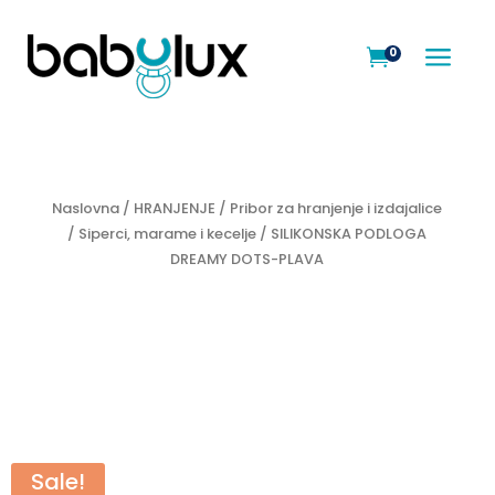
a
0

Naslovna
/
HRANJENJE
/
Pribor za hranjenje i izdajalice
/
Siperci, marame i kecelje
/ SILIKONSKA PODLOGA
DREAMY DOTS-PLAVA
Sale!