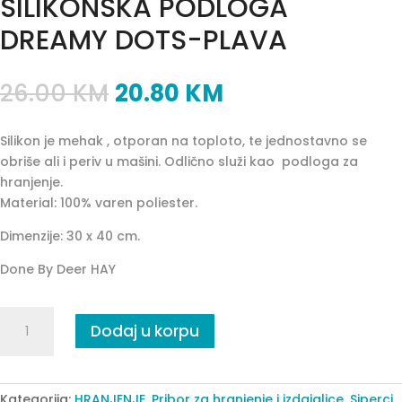
SILIKONSKA PODLOGA
DREAMY DOTS-PLAVA
26.00
KM
20.80
KM
Silikon je mehak , otporan na toploto, te jednostavno se
obriše ali i periv u mašini. Odlično služi kao podloga za
hranjenje.
Material: 100% varen poliester.
Dimenzije: 30 x 40 cm.
Done By Deer HAY
SILIKONSKA
Dodaj u korpu
PODLOGA
DREAMY
DOTS-
PLAVA
Kategorija:
HRANJENJE
,
Pribor za hranjenje i izdajalice
,
Siperci,