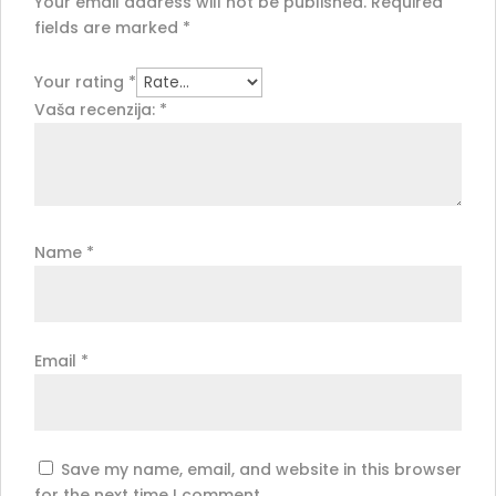
Your email address will not be published.
Required
fields are marked
*
Your rating
*
Vaša recenzija:
*
Name
*
Email
*
Save my name, email, and website in this browser
for the next time I comment.