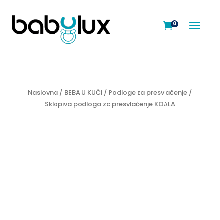
a
0

Naslovna
/
BEBA U KUĆI
/
Podloge za presvlačenje
/
Sklopiva podloga za presvlačenje KOALA