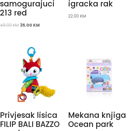
samogurajuci
igracka rak
213 red
22.00
KM
48.00
KM
35.00
KM
Privjesak lisica
Mekana knjiga
FILIP BALI BAZZO
Ocean park