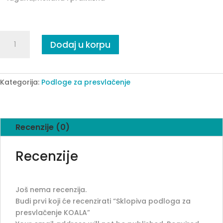
Sklopiva
Dodaj u korpu
podloga
za
presvlačenje
KOALA
Kategorija:
Podloge za presvlačenje
quantity
Recenzije (0)
Recenzije
Još nema recenzija.
Budi prvi koji će recenzirati “Sklopiva podloga za
presvlačenje KOALA”