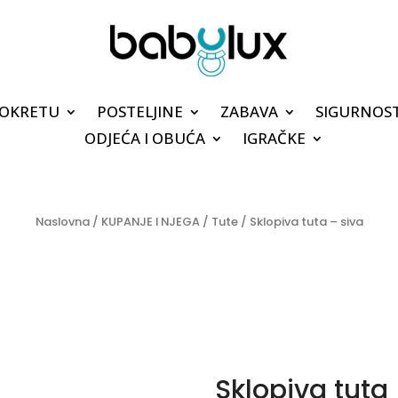
POKRETU
POSTELJINE
ZABAVA
SIGURNOS
ODJEĆA I OBUĆA
IGRAČKE
Naslovna
/
KUPANJE I NJEGA
/
Tute
/ Sklopiva tuta – siva
Sklopiva tuta 