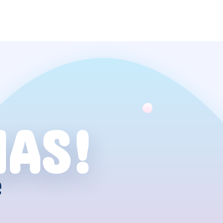
NAS!
e