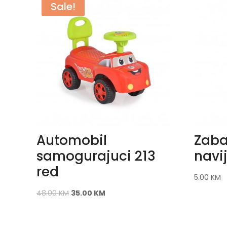
Sale!
Automobil
Zaba
samogurajuci 213
navi
red
5.00
KM
48.00
KM
35.00
KM