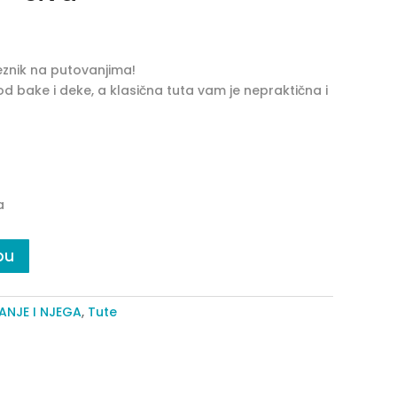
eznik na putovanjima!
 kod bake i deke, a klasična tuta vam je nepraktična i
a
pu
ANJE I NJEGA
,
Tute