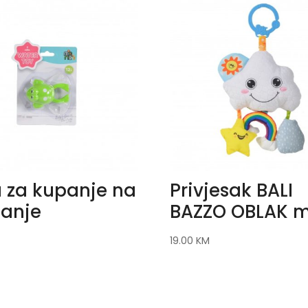
 za kupanje na
Privjesak BALI
janje
BAZZO OBLAK 
19.00
KM