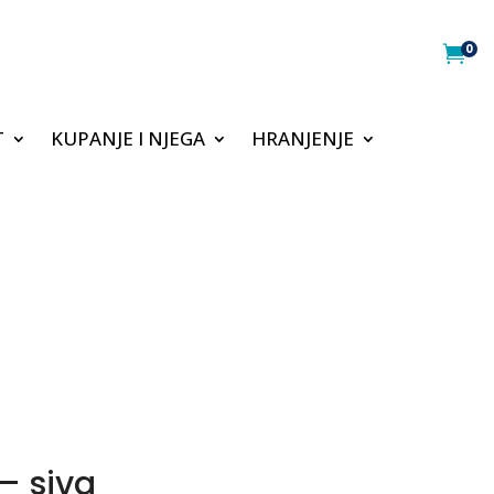
0

T
KUPANJE I NJEGA
HRANJENJE
– siva