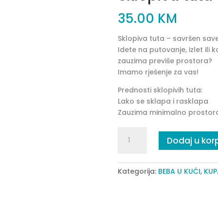
35.00
KM
Sklopiva tuta – savršen sav
Idete na putovanje, izlet ili
zauzima previše prostora?
Imamo rješenje za vas!
Prednosti sklopivih tuta:
Lako se sklapa i rasklapa
Zauzima minimalno prostor
Sklopiva
Dodaj u kor
tuta
-
siva
Kategorija:
BEBA U KUĆI
,
KUP
quantity