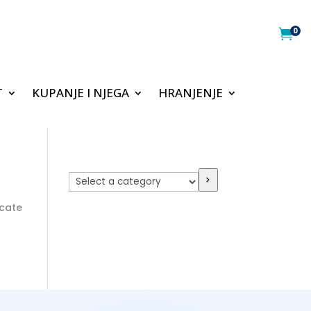
0

T
KUPANJE I NJEGA
HRANJENJE
Select
a
category
ocate