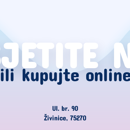
JETITE 
ili kupujte onlin
Ul. br. 90
Živinice, 75270