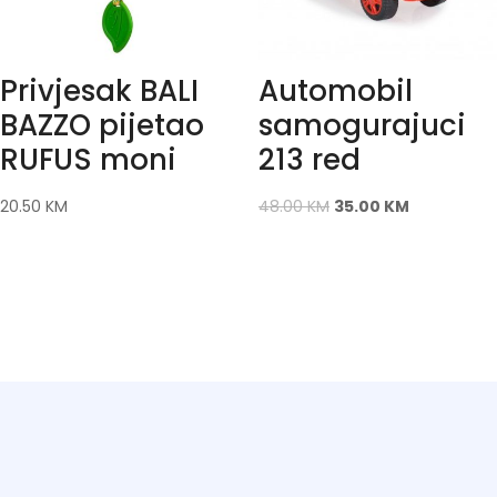
Privjesak BALI
Automobil
BAZZO pijetao
samogurajuci
RUFUS moni
213 red
20.50
KM
48.00
KM
35.00
KM