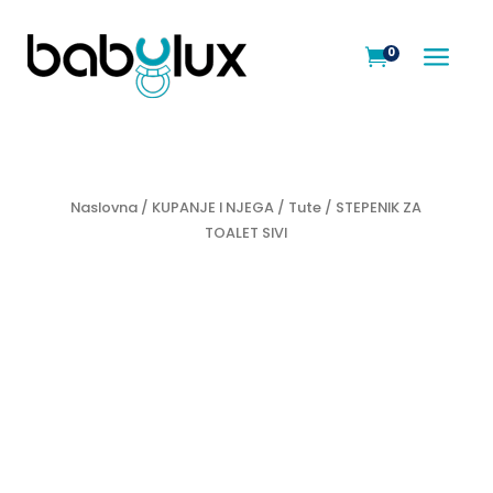
a
0

Naslovna
/
KUPANJE I NJEGA
/
Tute
/ STEPENIK ZA
TOALET SIVI