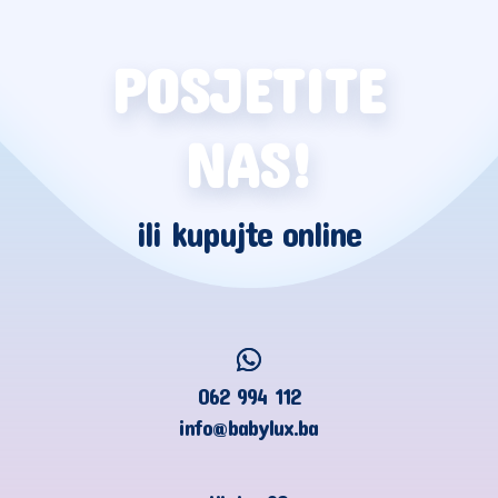
POSJETITE
NAS!
ili kupujte online
062 994 112
info@babylux.ba