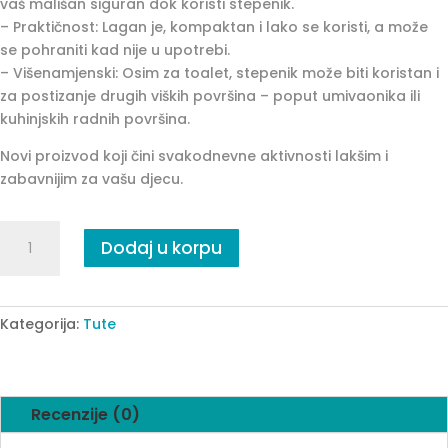
vaš mališan siguran dok koristi stepenik.
– Praktičnost: Lagan je, kompaktan i lako se koristi, a može
se pohraniti kad nije u upotrebi.
– Višenamjenski: Osim za toalet, stepenik može biti koristan i
za postizanje drugih viških površina – poput umivaonika ili
kuhinjskih radnih površina.
Novi proizvod koji čini svakodnevne aktivnosti lakšim i
zabavnijim za vašu djecu.
STEPENIK
Dodaj u korpu
ZA
TOALET
SIVI
quantity
Kategorija:
Tute
Recenzije (0)