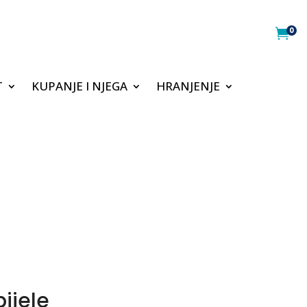
0

T
KUPANJE I NJEGA
HRANJENJE
bijele