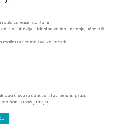
 i stila za vaše mališane!
en je s ljubavlju – idealan za igru, crtanje, učenje ili
n malim ručicama i velikoj mašti!
 uklapa u svaku sobu, a istovremeno pruža
ališani istražuju svijet.
pu