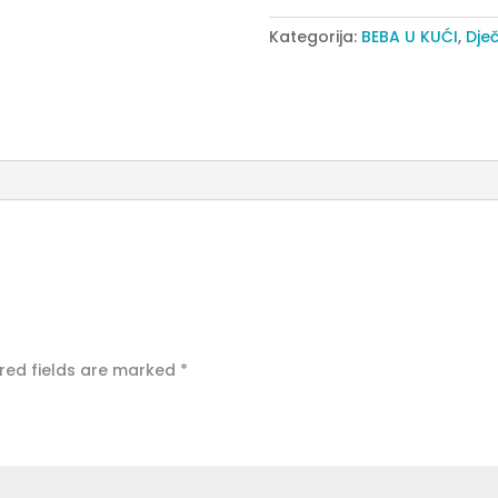
bijele
Kategorija:
BEBA U KUĆI
,
Dječ
quantity
red fields are marked
*