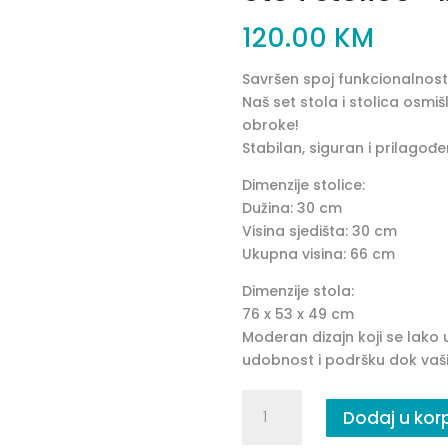
120.00
KM
Savršen spoj funkcionalnosti
Naš set stola i stolica osmišlj
obroke!
Stabilan, siguran i prilagođe
Dimenzije stolice:
Dužina: 30 cm
Visina sjedišta: 30 cm
Ukupna visina: 66 cm
Dimenzije stola:
76 x 53 x 49 cm
Moderan dizajn koji se lako
udobnost i podršku dok vaši m
Sto
Dodaj u kor
i
stolice-