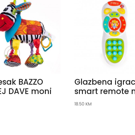
jesak BAZZO
Glazbena igra
J DAVE moni
smart remote 
18.50
KM