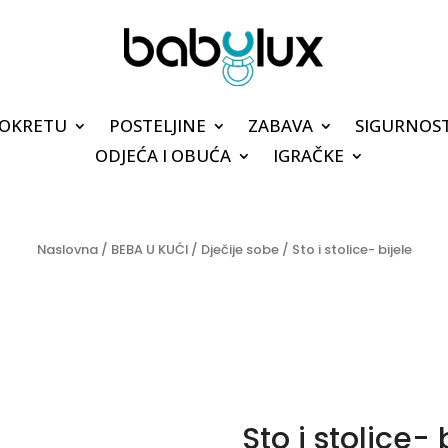
POKRETU
POSTELJINE
ZABAVA
SIGURNOS
ODJEĆA I OBUĆA
IGRAČKE
Naslovna
/
BEBA U KUĆI
/
Dječije sobe
/ Sto i stolice- bijele
Sto i stolice- 