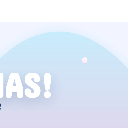
NAS!
e