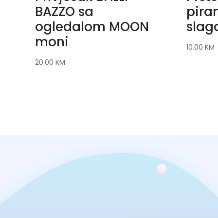
BAZZO sa
pira
ogledalom MOON
slag
moni
10.00
KM
20.00
KM