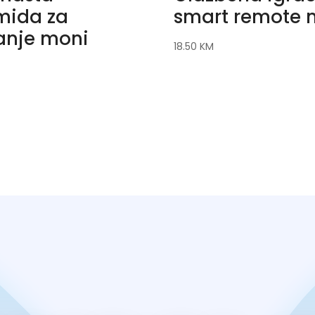
mida za
smart remote 
anje moni
18.50
KM