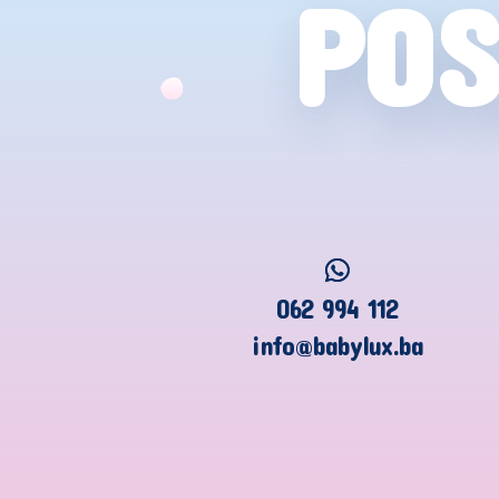
POS
062 994 112
info@babylux.ba