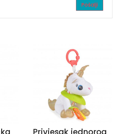
cka
Privjesak jednorog