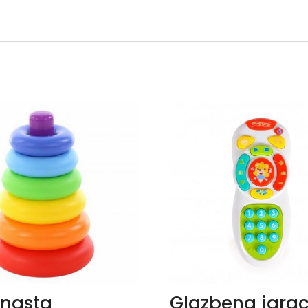
enasta
Glazbena igra