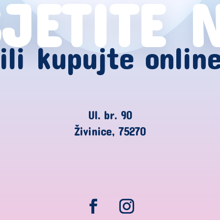
JETITE 
ili kupujte onlin
Ul. br. 90
Živinice, 75270