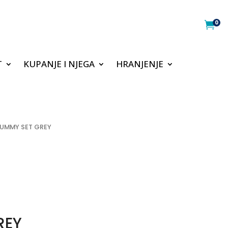
0

T
KUPANJE I NJEGA
HRANJENJE
TUMMY SET GREY
REY