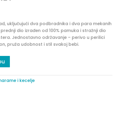
ad, uključujući dva podbradnika i dva para mekanih
prednji dio izrađen od 100% pamuka i stražnji dio
era. Jednostavno održavanje – perivo u perilici
on, pruža udobnost i stil svakoj bebi.
pu
 marame i kecelje