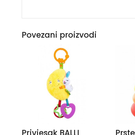
Povezani proizvodi
Privjesak BALLI
Prst