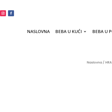
NASLOVNA
BEBA U KUĆI
BEBA U 
Naslovna
/
HRA