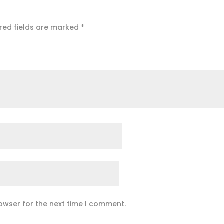
red fields are marked
*
owser for the next time I comment.