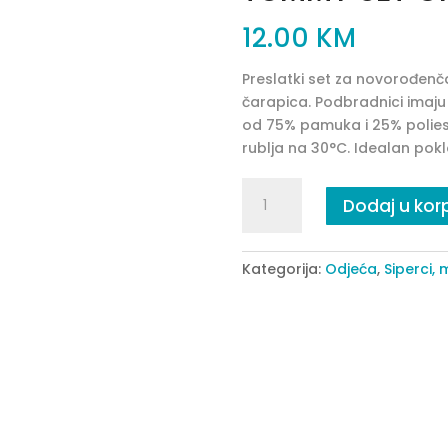
12.00
KM
Preslatki set za novorođenč
čarapica. Podbradnici imaju 
od 75% pamuka i 25% poliest
rublja na 30°C. Idealan pokl
TUMMY
Dodaj u kor
SET
GREY
quantity
Kategorija:
Odjeća
,
Siperci,