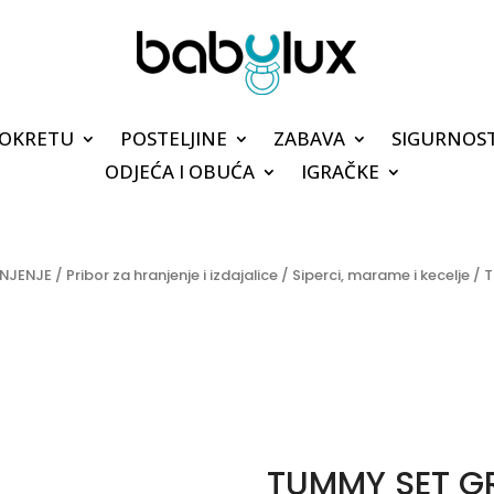
POKRETU
POSTELJINE
ZABAVA
SIGURNOS
ODJEĆA I OBUĆA
IGRAČKE
NJENJE
/
Pribor za hranjenje i izdajalice
/
Siperci, marame i kecelje
/ 
TUMMY SET G