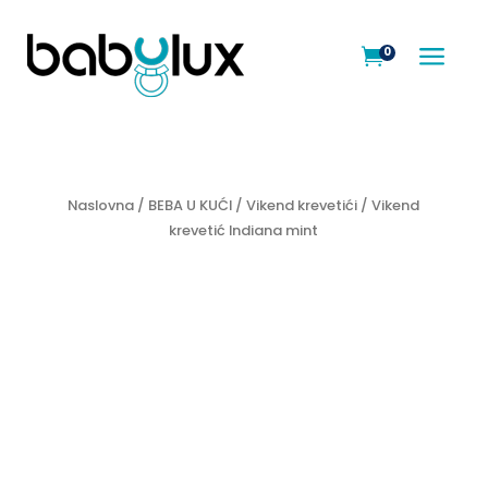
a
0

Naslovna
/
BEBA U KUĆI
/
Vikend krevetići
/ Vikend
krevetić Indiana mint