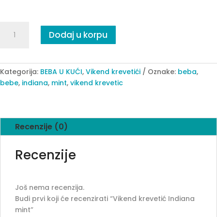
Vikend
Dodaj u korpu
krevetić
Indiana
mint
quantity
Kategorija:
BEBA U KUĆI
,
Vikend krevetići
Oznake:
beba
,
bebe
,
indiana
,
mint
,
vikend krevetic
Recenzije (0)
Recenzije
Još nema recenzija.
Budi prvi koji će recenzirati “Vikend krevetić Indiana
mint”