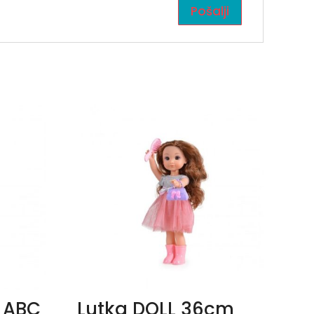
 ABC
Lutka DOLL 36cm