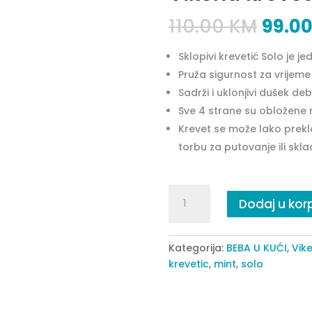
110.00
KM
99.0
Sklopivi krevetić Solo je 
Pruža sigurnost za vrijeme 
Sadrži i uklonjivi dušek debl
Sve 4 strane su obložene mr
Krevet se može lako preklo
torbu za putovanje ili skla
Vikend
Dodaj u kor
krevetić
Solo
mint
Kategorija:
BEBA U KUĆI
,
Vike
quantity
krevetic
,
mint
,
solo