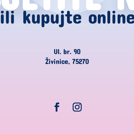
ili kupujte onlin
Ul. br. 90
Živinice, 75270