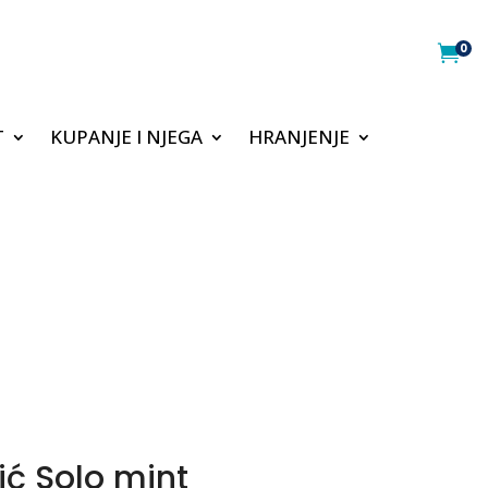
0

T
KUPANJE I NJEGA
HRANJENJE
ić Solo mint