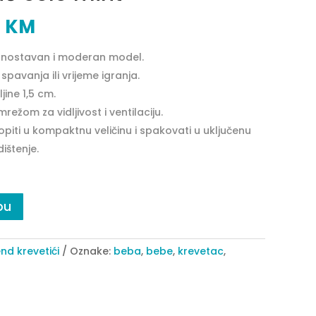
0
KM
jednostavan i moderan model.
spavanja ili vrijeme igranja.
jine 1,5 cm.
ežom za vidljivost i ventilaciju.
piti u kompaktnu veličinu i spakovati u uključenu
dištenje.
pu
nd krevetići
Oznake:
beba
,
bebe
,
krevetac
,