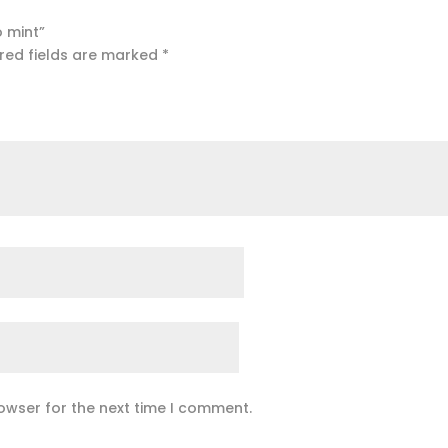
o mint”
red fields are marked
*
owser for the next time I comment.