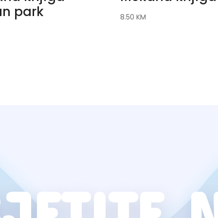
n park
8.50
KM
JETITE 