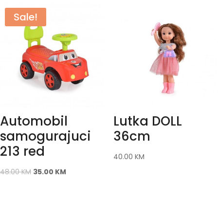
Sale!
Automobil
Lutka DOLL
samogurajuci
36cm
213 red
40.00
KM
48.00
KM
35.00
KM