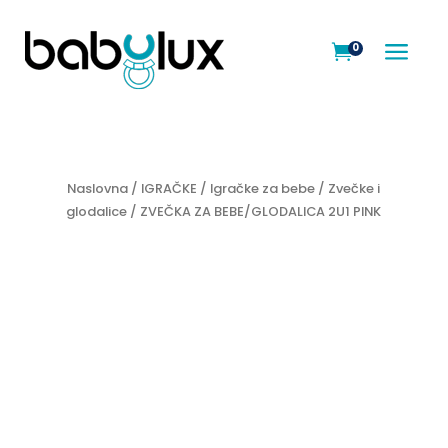
a
0

Naslovna
/
IGRAČKE
/
Igračke za bebe
/
Zvečke i
glodalice
/ ZVEČKA ZA BEBE/GLODALICA 2U1 PINK