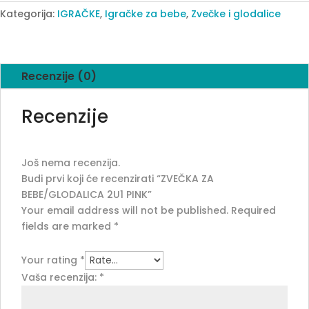
PINK
Kategorija:
IGRAČKE
,
Igračke za bebe
,
Zvečke i glodalice
quantity
Recenzije (0)
Recenzije
Još nema recenzija.
Budi prvi koji će recenzirati “ZVEČKA ZA
BEBE/GLODALICA 2U1 PINK”
Your email address will not be published.
Required
fields are marked
*
Your rating
*
Vaša recenzija:
*