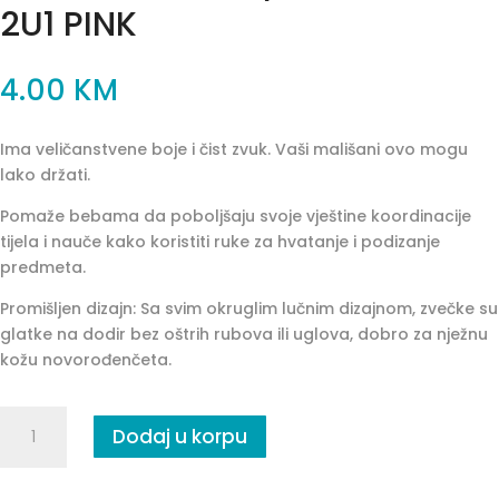
2U1 PINK
4.00
KM
Ima veličanstvene boje i čist zvuk. Vaši mališani ovo mogu
lako držati.
Pomaže bebama da poboljšaju svoje vještine koordinacije
tijela i nauče kako koristiti ruke za hvatanje i podizanje
predmeta.
Promišljen dizajn: Sa svim okruglim lučnim dizajnom, zvečke su
glatke na dodir bez oštrih rubova ili uglova, dobro za nježnu
kožu novorođenčeta.
ZVEČKA
Dodaj u korpu
ZA
BEBE/GLODALICA
2U1