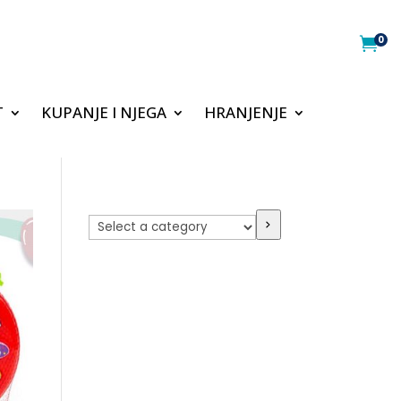
0

T
KUPANJE I NJEGA
HRANJENJE
Select
a
category