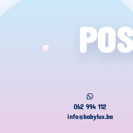
POS
062 994 112
info@babylux.ba