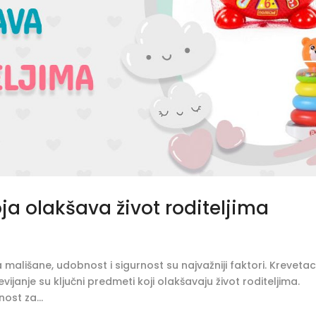
a olakšava život roditeljima
 mališane, udobnost i sigurnost su najvažniji faktori. Krevetac
evijanje su ključni predmeti koji olakšavaju život roditeljima.
ost za...