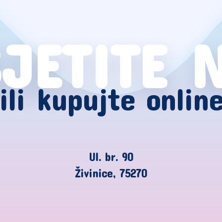
JETITE 
ili kupujte onlin
Ul. br. 90
Živinice, 75270