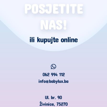
POSJETITE
NAS!
ili kupujte online
062 994 112
info@babylux.ba
Ul. br. 90
Živinice, 75270