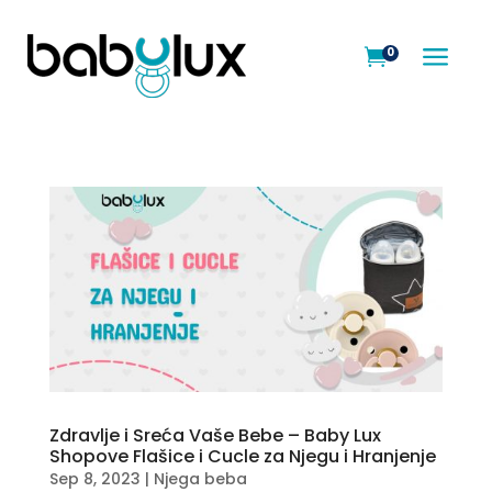
a
0

Zdravlje i Sreća Vaše Bebe – Baby Lux
Shopove Flašice i Cucle za Njegu i Hranjenje
Sep 8, 2023
|
Njega beba