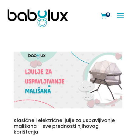
a
0

Klasične i električne ljulje za uspavljivanje
mališana – sve prednosti njihovog
korištenja