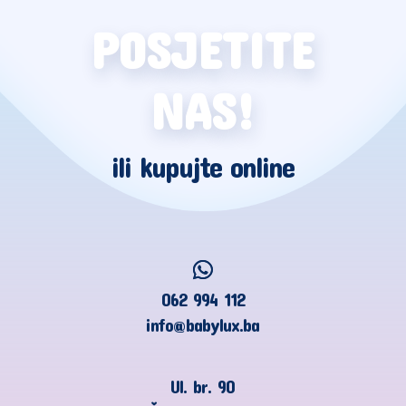
POSJETITE
NAS!
ili kupujte online
062 994 112
info@babylux.ba
Ul. br. 90