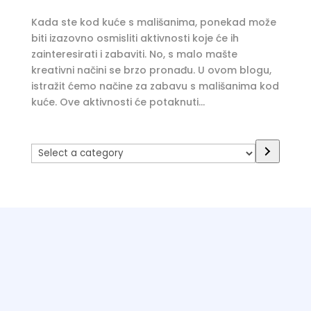
Kada ste kod kuće s mališanima, ponekad može
biti izazovno osmisliti aktivnosti koje će ih
zainteresirati i zabaviti. No, s malo mašte
kreativni načini se brzo pronađu. U ovom blogu,
istražit ćemo načine za zabavu s mališanima kod
kuće. Ove aktivnosti će potaknuti...
Select
a
category