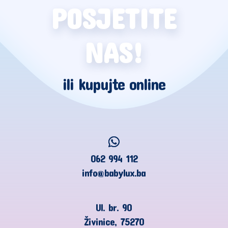
POSJETITE
NAS!
ili kupujte online
062 994 112
info@babylux.ba
Ul. br. 90
Živinice, 75270