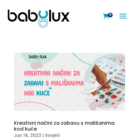
a
0

Kreativni načini za zabavu s mališanima
kod kuće
Jun 14, 2023
|
Savjeti