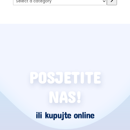
a
category
POSJETITE
NAS!
ili kupujte online