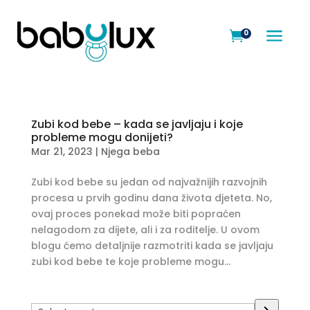
a
0

Zubi kod bebe – kada se javljaju i koje
probleme mogu donijeti?
Mar 21, 2023
|
Njega beba
Zubi kod bebe su jedan od najvažnijih razvojnih
procesa u prvih godinu dana života djeteta. No,
ovaj proces ponekad može biti popraćen
nelagodom za dijete, ali i za roditelje. U ovom
blogu ćemo detaljnije razmotriti kada se javljaju
zubi kod bebe te koje probleme mogu...
Select