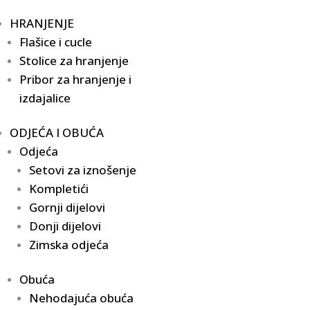
HRANJENJE
Flašice i cucle
Stolice za hranjenje
Pribor za hranjenje i
izdajalice
ODJEĆA I OBUĆA
Odjeća
Setovi za iznošenje
Kompletići
Gornji dijelovi
Donji dijelovi
Zimska odjeća
Obuća
Nehodajuća obuća