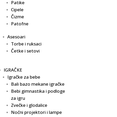
Patike
Cipele
Čizme
Patofne
Asesoari
Torbe i ruksaci
Četke i setovi
IGRAČKE
Igračke za bebe
Bali bazo mekane igračke
Bebi gimnastika i podloge
za igru
Zvečke i glodalice
Noćni projektori i lampe