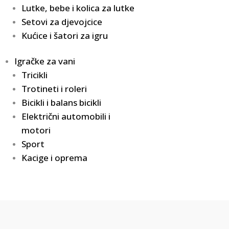
Lutke, bebe i kolica za lutke
Setovi za djevojcice
Kućice i šatori za igru
Igračke za vani
Tricikli
Trotineti i roleri
Bicikli i balans bicikli
Električni automobili i
motori
Sport
Kacige i oprema