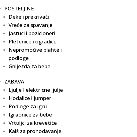
POSTELJINE
Deke i prekrivači
Vreće za spavanje
Jastuci i pozicioneri
Pletenice i ogradice
Nepromočive plahte i
podloge
Gnijezda za bebe
ZABAVA
Ljulje I elektricne ljulje
Hodalice i jumperi
Podloge za igru
Igraonice za bebe
Vrtuljci za krevetiće
Kaiš za prohodavanje