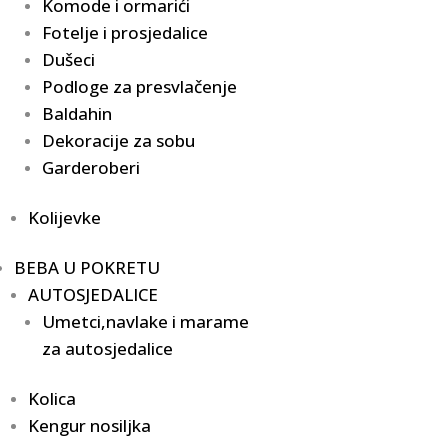
Komode i ormarići
Fotelje i prosjedalice
Dušeci
Podloge za presvlačenje
Baldahin
Dekoracije za sobu
Garderoberi
Kolijevke
BEBA U POKRETU
AUTOSJEDALICE
Umetci,navlake i marame
za autosjedalice
Kolica
Kengur nosiljka