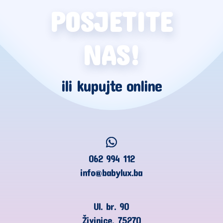
POSJETITE
NAS!
ili kupujte online
062 994 112
info@babylux.ba
Ul. br. 90
Živinice, 75270