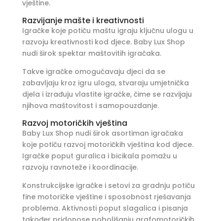
vještine.
Razvijanje mašte i kreativnosti
Igračke koje potiču maštu igraju ključnu ulogu u
razvoju kreativnosti kod djece. Baby Lux Shop
nudi širok spektar maštovitih igračaka.
Takve igračke omogućavaju djeci da se
zabavljaju kroz igru uloga, stvaraju umjetnička
djela i izrađuju vlastite igračke, čime se razvijaju
njihova maštovitost i samopouzdanje.
Razvoj motoričkih vještina
Baby Lux Shop nudi širok asortiman igračaka
koje potiču razvoj motoričkih vještina kod djece.
Igračke poput guralica i bicikala pomažu u
razvoju ravnoteže i koordinacije.
Konstrukcijske igračke i setovi za gradnju potiču
fine motoričke vještine i sposobnost rješavanja
problema. Aktivnosti poput slagalica i pisanja
također pridonose poboljšanju grafomotoričkih