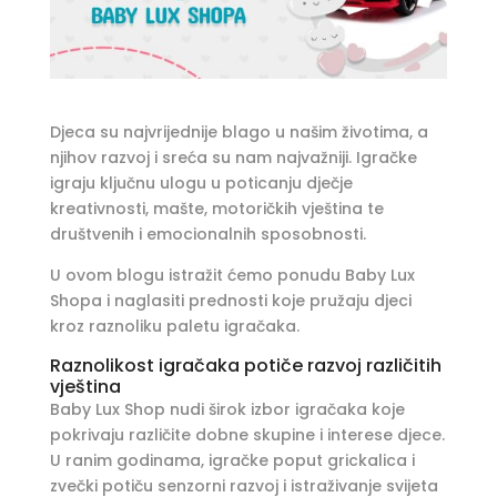
Djeca su najvrijednije blago u našim životima, a
njihov razvoj i sreća su nam najvažniji. Igračke
igraju ključnu ulogu u poticanju dječje
kreativnosti, mašte, motoričkih vještina te
društvenih i emocionalnih sposobnosti.
U ovom blogu istražit ćemo ponudu Baby Lux
Shopa i naglasiti prednosti koje pružaju djeci
kroz raznoliku paletu igračaka.
Raznolikost igračaka potiče razvoj različitih
vještina
Baby Lux Shop nudi širok izbor igračaka koje
pokrivaju različite dobne skupine i interese djece.
U ranim godinama, igračke poput grickalica i
zvečki potiču senzorni razvoj i istraživanje svijeta